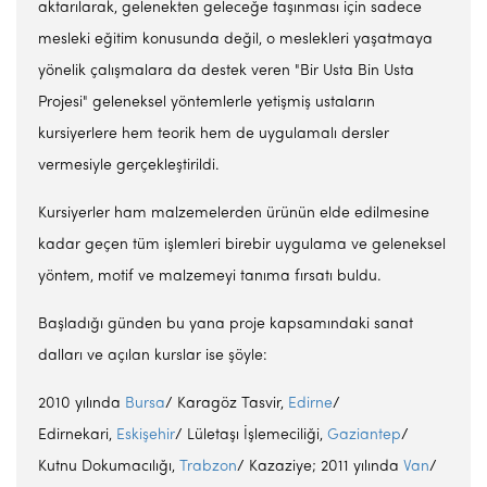
aktarılarak, gelenekten geleceğe taşınması için sadece
mesleki eğitim konusunda değil, o meslekleri yaşatmaya
yönelik çalışmalara da destek veren "Bir Usta Bin Usta
Projesi" geleneksel yöntemlerle yetişmiş ustaların
kursiyerlere hem teorik hem de uygulamalı dersler
vermesiyle gerçekleştirildi.
Kursiyerler ham malzemelerden ürünün elde edilmesine
kadar geçen tüm işlemleri birebir uygulama ve geleneksel
yöntem, motif ve malzemeyi tanıma fırsatı buldu.
Başladığı günden bu yana proje kapsamındaki sanat
dalları ve açılan kurslar ise şöyle:
2010 yılında
Bursa
/ Karagöz Tasvir,
Edirne
/
Edirnekari,
Eskişehir
/ Lületaşı İşlemeciliği,
Gaziantep
/
Kutnu Dokumacılığı,
Trabzon
/ Kazaziye; 2011 yılında
Van
/