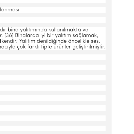
ağlanması
dır bina yalıtımında kul­lanılmakta ve
[38] Bina­larda iyi bir yalıtım sağlamak,
kendir. Yalıtım denildiğinde öncelik­le ses,
ıyla çok farklı tipte ürünler geliştirilmiştir.