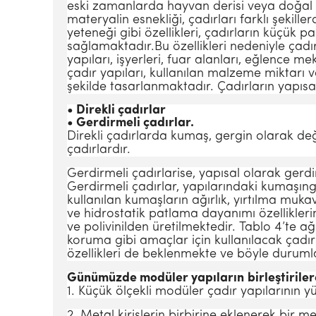
eski zamanlarda hayvan derisi veya doğal li
materyalin esnekliği, çadırları farklı şekil
yeteneği gibi özellikleri, çadırların küçük p
sağlamaktadır.Bu özellikleri nedeniyle çadırl
yapıları, işyerleri, fuar alanları, eğlence m
çadır yapıları, kullanılan malzeme miktarı
şekilde tasarlanmaktadır. Çadırların yapısa
• Direkli çadırlar
• Gerdirmeli çadırlar.
Direkli çadırlarda kumaş, gergin olarak değ
çadırlardır.
Gerdirmeli çadırlarise, yapısal olarak gerdi
Gerdirmeli çadırlar, yapılarındaki kumaşın
kullanılan kumaşların ağırlık, yırtılma mu
ve
hidrostatik patlama dayanımı özelliklerin
ve
polivinilden üretilmektedir. Tablo 4’te ağ
koruma gibi amaçlar
için kullanılacak çadı
özellikleri
de beklenmekte ve böyle duruml
Günümüzde modüler yapıların
birleştirile
1. Küçük ölçekli modüler çadır yapılarının yü
2. Metal kirişlerin birbirine eklenerek bir