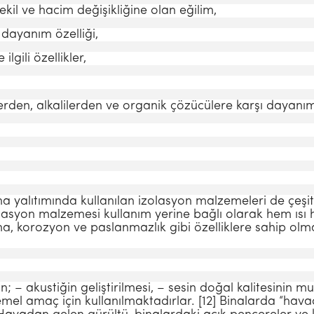
ekil ve hacim değişikliğine olan eğilim,
 dayanım özelliği,
lgili özellik­ler,
erden, alkalilerden ve organik çözücülere karşı dayanım
yalıtımında kullanılan izolasyon malzemeleri de çeşit
zolasyon malzemesi kullanım yerine bağlı olarak hem ısı
lama, korozyon ve paslanmazlık gibi özelliklere sahip ol
in; – akustiğin geliştirilmesi, – sesin do­ğal kalitesinin
mel amaç için kullanıl­maktadırlar. [12] Binalarda “hav