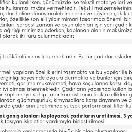
fler kullanılırken, günümüzde ise tekstil materyalleri 
lerde kullanma imkânı vermektedir. Tekstil malzemelerini
arçalar haline dönüştürülebilmelerini ve böylece çok kulla
ar, özellikle son elli yıldır mimari tasarımda önemli bir
ekânları, serbest zaman ve oyun alanları için yeni çadır k
 ve ağırlığı minimize ederken, kaplanan alanın maksim
l olarak iki türü bulunmaktadır:
il dökümlü ve asılı durmaktadır. Bu tür çadırlar eskide
rmeli yapıların özelliklerini taşımakta ve bu yapılar ile 
gerginliği sayesinde ayakta durmakta ve bunlar için di
kavemeti, gerilme mukavemeti, hava koşullarına karşı
day
 iyi
olması istenmektedir. Çadırların yapısında
kullanı
ır
kaplamaya sahip çadır kumaşlarının tipik
özellikleri 
rlardan güç tutuşurluk,
kimyasallara karşı dayanım ve 
arda çadırların
üretiminde yüksek performanslı lifler
ku
rek geniş alanları kaplayacak
çadırların üretilmesi, 3 y
k taşıyan iskeletler yardımıyla birleştirilmesi
 membranla kaplanmasıyla büyük bir alan oluşturulması