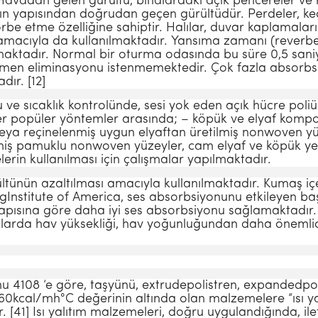
ava­dan gelen gürültü, binalardaki açık pen­cereler ve 
ın yapısından doğrudan geçen gürültüdür. Perdeler, keçele
e etme özelliğine sa­hiptir. Halılar, duvar kaplamaları v
macıyla da kullanılmaktadır. Yansıma zamanı (rever­bera
aktadır. Normal bir oturma odasında bu süre 0,5 saniy
amen eliminasyonu istenme­mektedir. Çok fazla absorbsi
dır. [12]
nu ve sıcaklık kontrolünde, sesi yok eden açık hücre po
er popüler yöntemler arasında; – köpük ve el­yaf kompozi
ş veya reçinelenmiş uygun elyaftan üretilmiş nonwoven y
iş pamuklu nonwo­ven yüzeyler, cam elyaf ve köpük yeri
in kullanılması için çalışmalar yapılmaktadır.
ltünün azaltılması amacıyla kullanılmak­tadır. Kumaş iç
Institute of America, ses ab­sorbsiyonunu etkileyen başl
yapısına göre daha iyi ses absorbsiyonu sağlamaktadır. (
pılarda hav yüksekliği, hav yoğunluğundan daha önem­lid
4108 ‘e göre, taşyünü, extrudepolistren, ex­pandedpolis
.060kcal/mh°C değerinin altında olan malzemelere “ısı y
[41] Isı yalıtım malzemeleri, doğru uygulandığında, iletim