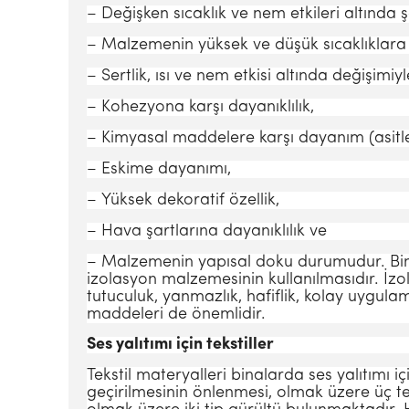
– Değişken sıcaklık ve nem etkileri altında ş
– Malzemenin yüksek ve düşük sı­caklıklara
– Sertlik, ısı ve nem etkisi altında değişimiyle i
– Kohezyona karşı dayanıklılık,
– Kimya­sal maddelere karşı dayanım (asitl
– Eskime dayanımı,
– Yüksek de­koratif özellik,
– Hava şartlarına dayanıklılık ve
– Malzemenin yapısal doku durumudur. Bina 
izolasyon malzeme­sinin kullanılmasıdır. İ
tutu­culuk, yanmazlık, hafiflik, kolay uygu
maddeleri de önemlidir.
Ses yalıtımı için tekstiller
Tekstil materyalleri binalarda ses yalıtımı iç
geçirilmesinin önlenmesi, olmak üzere üç te