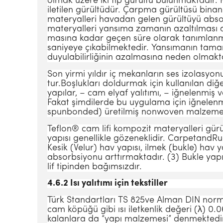
olmak üzere iki tip gürültü bulunmaktadır. H
iletilen gürültüdür. Çarpma gürül­tüsü binan
materyalleri havadan ge­len gürültüyü absorb
materyalleri yansıma zamanın azaltılması a
masına kadar geçen süre olarak tanım­lanm
saniyeye çıkabilmektedir. Yan­sımanın tam
duyulabilirliğinin azal­masına neden olmakta
Son yirmi yıldır iç mekanların ses izolasyo
tur.Boşlukları doldurmak için kullanılan diğ
yapılar, – cam elyaf yalıtımı, – iğ­nelenmi
Fakat şimdilerde bu uygulama için iğnelenm
spunbonded) üre­tilmiş nonwoven malzemeler
Teflon® cam lifi kompozit materyalleri gü­rü
yapısı genellikle gözeneklidir. CarpetandRug
Kesik (Velur) hav yapısı, ilmek (bukle) hav 
absorbsi­yonu arttırmaktadır. (3) Bukle ya
lif tipinden bağımsızdır.
4.6.2 Isı yalıtımı için tekstiller
Türk Standartları TS 825ve Alman DIN normu 
cam köpüğü gibi ısı iletkenlik değeri (λ) 0
kalanlara da “yapı malzeme­si” denmektedir. 