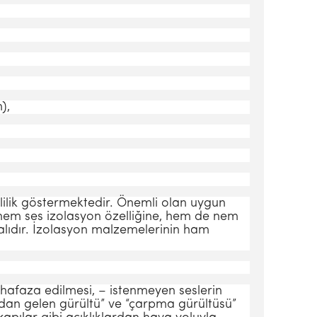
),
lilik göstermektedir. Önemli olan uygun
 hem ses izolasyon özelliğine, hem de nem
malıdır. İzolasyon malzemelerinin ham
 muhafaza edilmesi, – isten­meyen seslerin
adan ge­len gürültü” ve “çarpma gürültüsü”