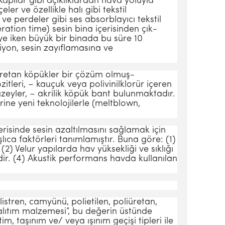
kapılar gibi açıklıklardan hava yoluyla
r ve özellikle halı gibi tekstil
e perde­ler gibi ses absorblayıcı tekstil
tion time) sesin bina içerisinden çık­
e iken büyük bir binada bu süre 10
yon, sesin zayıflamasına ve
liüretan köpükler bir çözüm olmuş­
tleri, – kauçuk veya polivinilklo­rür içeren
üzeyler, – akrilik köpük bant bulunmaktadır.
ne yeni teknolojilerle (meltblown,
erisinde sesin azaltılmasını sağlamak için
ıca faktörleri ta­nımlamıştır. Buna göre: (1)
2) Velur yapılarda hav yüksekliği ve sıklığı
ir. (4) Akustik performans havda kullanılan
tren, camyünü, polietilen, poli­üretan,
alıtım malzemesi”, bu de­ğerin üstünde
, taşınım ve/ veya ışınım geçişi tipleri ile