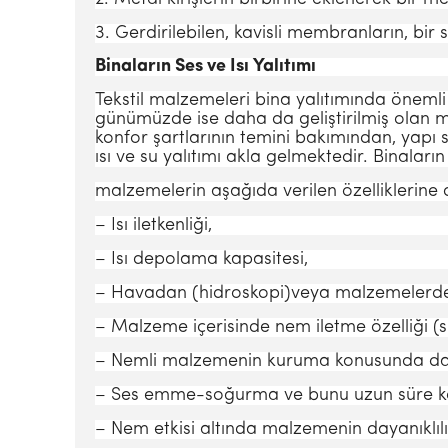
3. Gerdirilebilen, kavisli membranların, bir
Binaların Ses ve Isı Yalıtımı
Tekstil malzemeleri bina yalıtımında önem­li 
günümüzde ise daha da geliştirilmiş olan mat
konfor şart­larının temini bakımından, yapı s
ısı ve su yalıtımı akla gelmektedir. Binaların
malzemelerin aşağıda verilen özellik­lerine
– Isı iletkenliği,
– Isı depolama kapasitesi,
– Ha­vadan (hidroskopi)veya malzemelerde
– Malze­me içerisinde nem iletme özelliği (su 
– Nemli malzemenin kuruma konusunda dav
– Ses emme-soğur­ma ve bunu uzun süre k
– Nem etkisi altında malzemenin daya­nıklılı