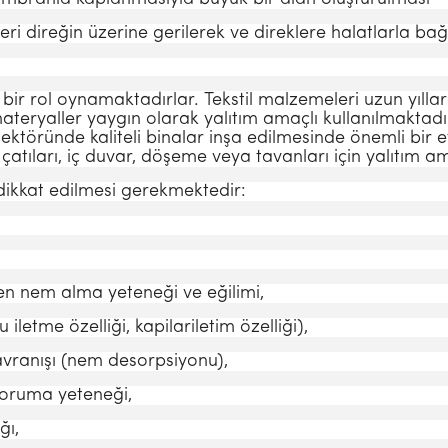
 seri direğin üzerine gerilerek ve direklere halatlarla b
bir rol oynamaktadırlar. Tekstil malze­meleri uzun yıllar
eryaller yaygın olarak yalıtım amaçlı kullanılmaktadır. 
ektörün­de kaliteli binalar inşa edilmesinde önemli bir et
 çatıları, iç duvar, döşeme veya tavanları için yalıtım amac
 dikkat edilmesi gerekmektedir:
n nem alma yeteneği ve eğilimi,
ilet­me özelliği, kapilariletim özelliği),
ranışı (nem desorpsiyonu),
oruma yeteneği,
ğı,