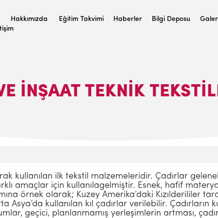
Hakkımızda
Eğitim Takvimi
Haberler
Bilgi Deposu
Galer
etişim
VE INŞAAT TEKNIK TEKSTIL
rak kullanılan ilk tekstil malzemeleridir. Çadırlar gelen
rklı amaçlar için kullanılagelmiştir. Esnek, hafif matery
mına örnek olarak; Kuzey Amerika’daki Kızılderililer tara
a Asya’da kullanılan kıl çadırlar verilebilir. Çadırların 
lar, geçici, planlanmamış yerleşimlerin artması, çadırlar