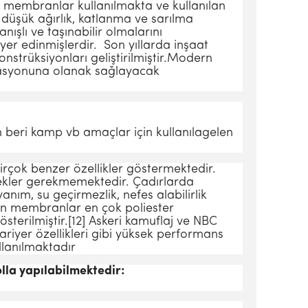
ve membranlar kullanılmakta ve kullanılan
n düşük ağırlık, katlanma ve sarılma
nışlı ve taşınabilir olmalarını
 yer edinmişlerdir. Son yıllarda inşaat
onstrüksiyonları geliştirilmiştir.Modern
izasyonuna olanak sağlayacak
n beri kamp vb amaçlar için kullanılagelen
birçok benzer özellikler göstermektedir.
rekler gerekmemektedir. Çadırlarda
anım, su geçirmezlik, nefes alabilirlik
lan membranlar en çok poliester
gösterilmiştir.[12]
Askeri kamuflaj ve NBC
bariyer
özellikleri gibi yüksek performans
llanılmaktadır
olla yapılabilmektedir: