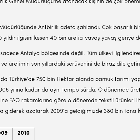
irlik Genel Müdürlüğü'ne atanacak kişinin de çok önemi 
l Müdürlüğünde Antbirlik adeta şahlandı. Çok başarılı bi
10 yıldır ilgisini kesen 40 bin üretici yavaş yavaş geriye 
r sadece Antalya bölgesinde değil. Tüm ülkeyi ilgilendi
ve üretimin son yıllardaki serüvenini de biraz dile geti
nda Türkiye'de 750 bin Hektar alanda pamuk tarımı yapıl
2006 yılına kadar da aynı tempo sürdü. O dönemde üretim
Yine FAO rakamlarına göre o dönemde tekstil ürünleri i
rda giderek azalarak 2009'a geldiğimizde 380 bin tona 
009
2010