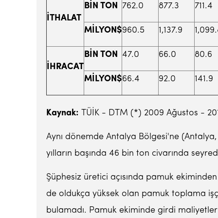
BİN TON
762.0
877.3
711.4
İTHALAT
MİLYON$
960.5
1,137.9
1,099.
BİN TON
47.0
66.0
80.6
İHRACAT
MİLYON$
66.4
92.0
141.9
Kaynak:
TÜİK - DTM (*) 2009 Ağustos - 2010 
Aynı dönemde Antalya Bölgesi'ne (Antalya, 
yılların başında 46 bin ton civarında seyr
Şüphesiz üretici açısında pamuk ekiminden 
de oldukça yüksek olan pamuk toplama işçi
bulamadı. Pamuk ekiminde girdi maliyetler