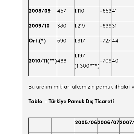
2008/09
457
1,110
-653
41
2009/10
380
1,219
-839
31
Ort.(*)
590
1,317
-727
44
1,197
2010/11(**)
488
-709
40
(1.300***)
Bu üretim miktarı ülkemizin pamuk ithalat ve
Tablo - Türkiye Pamuk Dış Ticareti
2005/06
2006/07
2007