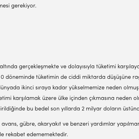
mesi gerekiyor.
a altında gerçekleşmekte ve dolayısıyla tüketimi karş
09/10 döneminde tüketimin de ciddi miktarda düşüşüne 
ünyada ikinci sıraya kadar yükselmemize neden olmuştu
tüketimi karşılamak üzere ülke içinden çıkmasına neden o
rildiğinde bu bedel son yıllarda 2 milyar doların üstü
e avans, gübre, akaryakıt ve benzeri yardımlar yapılmam
erle rekabet edememektedir.