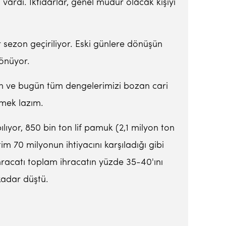
vardı. İktidarlar, genel müdür olacak kişiyi
r sezon geçiriliyor. Eski günlere dönüşün
dönüyor.
ren ve bugün tüm dengelerimizi bozan cari
rmek lazım.
ıyor, 850 bin ton lif pamuk (2,1 milyon ton
 70 milyonun ihtiyacını karşıladığı gibi
hracatı toplam ihracatın yüzde 35-40'ını
kadar düştü.