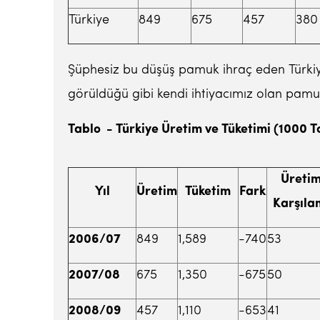
Türkiye
849
675
457
380
Şüphesiz bu düşüş pamuk ihraç eden Türkiye
görüldüğü gibi kendi ihtiyacımız olan pamu
Tablo - Türkiye Üretim ve Tüketimi (1000 To
Üretim
Yıl
Üretim
Tüketim
Fark
Karşıla
2006/07
849
1,589
-740
53
2007/08
675
1,350
-675
50
2008/09
457
1,110
-653
41