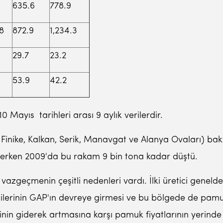
635.6
778.9
8
872.9
1,234.3
29.7
23.2
53.9
42.2
Mayıs tarihleri arası 9 aylık verilerdir.
Finike, Kalkan, Serik, Manavgat ve Alanya Ovaları) bakt
ederken 2009'da bu rakam 9 bin tona kadar düştü.
vazgeçmenin çeşitli nedenleri vardı. İlki üretici gene
lerinin GAP'ın devreye girmesi ve bu bölgede de pamuk
inin giderek artmasına karşı pamuk fiyatlarının yerin