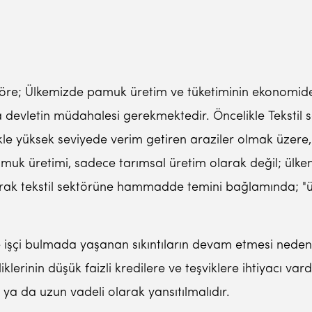
göre; Ülkemizde pamuk üretim ve tüketiminin ekonomidek
 devletin müdahalesi gerekmektedir. Öncelikle Tekstil sa
ikle yüksek seviyede verim getiren araziler olmak üzere,
amuk üretimi, sadece tarımsal üretim olarak değil; ülke
ak tekstil sektörüne hammadde temini bağlamında; "ülke
e işçi bulmada yaşanan sıkıntıların devam etmesi neden
iklerinin düşük faizli kredilere ve teşviklere ihtiyacı var
 ya da uzun vadeli olarak yansıtılmalıdır.