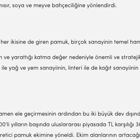
k, mısır, soya ve meyve bahçeciliğine yönlendirdi.
inin her ikisine de giren pamuk, birçok sanayinin temel h
ve yarattığı katma değer nedeniyle önemli ve stratejik 
rdeği ile yağ ve yem sanayiinin, linteri ile de kağıt sana
men ele geçirmesinin ardından bu iki büyük dev dışınd
0'li yılların başında uluslararası piyasada TL karşılığı
üretici pamuk ekimine yöneldi. Ekim alanlarının artacağ