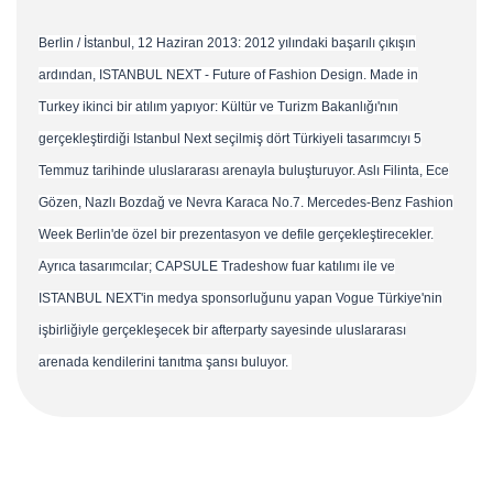
Berlin / İstanbul, 12 Haziran 2013: 2012 yılındaki başarılı çıkışın
ardından, ISTANBUL NEXT - Future of Fashion Design. Made in
Turkey ikinci bir atılım yapıyor: Kültür ve Turizm Bakanlığı'nın
gerçekleştirdiği Istanbul Next seçilmiş dört Türkiyeli tasarımcıyı 5
Temmuz tarihinde uluslararası arenayla buluşturuyor. Aslı Filinta, Ece
Gözen, Nazlı Bozdağ ve Nevra Karaca No.7. Mercedes-Benz Fashion
Week Berlin'de özel bir prezentasyon ve defile gerçekleştirecekler.
Ayrıca tasarımcılar; CAPSULE Tradeshow fuar katılımı ile ve
ISTANBUL NEXT'in medya sponsorluğunu yapan Vogue Türkiye'nin
işbirliğiyle gerçekleşecek bir afterparty sayesinde uluslararası
arenada kendilerini tanıtma şansı buluyor.