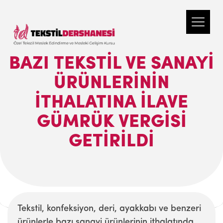
BAZI TEKSTIL VE SANAYI
ÜRÜNLERININ
ITHALATINA ILAVE
GÜMRÜK VERGISI
GETIRILDI
Tekstil, konfeksiyon, deri, ayakkabı ve benzeri
ürünlerle bazı sanayi ürünlerinin ithalatında