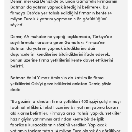
Demir, merkezi Denizli'de bulunan Gamateks Firması'nın
Batman'da yatırım yapmak istediğini belirterek, bu
firmaya Osb'de yer tahsis edildiğini firmanın kente 14
milyon Euro'luk yatırım yapmasının ön görüldüğünü
söyledi.
Demir, AA muhabirine yaptığı açıklamada, Türkiye'de
sayılı firmalar arasına giren Gamateks Firması'nın
Batman'da yatırım yapmak istediklerine dair
düşüncelerini kendilerine bildirdiklerini ifade ederek,
bunun üzerine firma yetkililerini kente davet ettiklerini
belirtti.
Batman Valisi Yılmaz Arslan'ın da katılım ile firma
yetkililerini Osb'yi gezdirdiklerini anlatan Demir, şöyle
dedi:
"Bu gezinin ardından firma yetkilileri 400 işçiyi çalıştırmayı
taahhüt ettikleri, tekstil üzerine bir yatırım yapma kararı
aldıklarını belirttiler. Firmaya arsa tahsisi yapıldı. Yetkililer
hazır giyim yatırımının ardından kente bir de iplik
fabrikası kuracaklarının sözünü verdiler. Yapılacak
yatırımın toplam tutarı 14 milyon Euro olarak ön görülüyor.