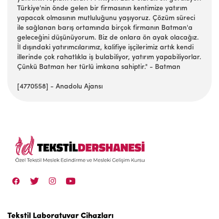
Türkiye'nin önde gelen bir firmasının kentimize yatırım
yapacak olmasının mutluluğunu yaşıyoruz. Çözüm süreci
ile sağlanan barış ortamında birçok firmanın Batman'a
geleceğini düşünüyorum. Biz de onlara ön ayak olacağız.
İl dışındaki yatırımcılarımız, kalifiye işçilerimiz artık kendi
illerinde çok rahatlıkla iş bulabiliyor, yatırım yapabiliyorlar.
Çünkü Batman her türlü imkana sahiptir." - Batman
[4770558] - Anadolu Ajansı
Tekstil Laboratuvar Cihazları