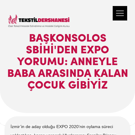
BAŞKONSOLOS
SBIHI'DEN EXPO
YORUMU: ANNEYLE
BABA ARASINDA KALAN
ÇOCUK GIBIYIZ
İzmir’in de aday olduğu EXPO 2020’nin oylama süreci