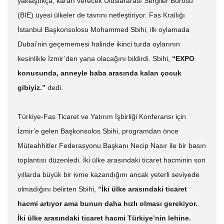
yaklaştıkça, kararı verecek Uluslararası Sergiler Bürosu
(BIE) üyesi ülkeler de tavrını netleştiriyor. Fas Krallığı
İstanbul Başkonsolosu Mohammed Sbihi, ilk oylamada
Dubai’nin geçememesi halinde ikinci turda oylarının
kesinlikle İzmir’den yana olacağını bildirdi. Sbihi,
“EXPO
konusunda, anneyle baba arasında kalan çocuk
gibiyiz.”
dedi.
Türkiye-Fas Ticaret ve Yatırım İşbirliği Konferansı için
İzmir’e gelen Başkonsolos Sbihi, programdan önce
Müteahhitler Federasyonu Başkanı Necip Nasır ile bir basın
toplantısı düzenledi. İki ülke arasındaki ticaret hacminin son
yıllarda büyük bir ivme kazandığını ancak yeterli seviyede
olmadığını belirten Sbihi,
“İki ülke arasındaki ticaret
hacmi artıyor ama bunun daha hızlı olması gerekiyor.
İki ülke arasındaki ticaret hacmi Türkiye’nin lehine.