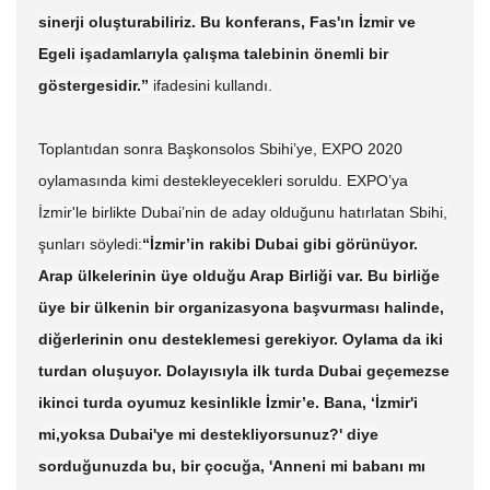
sinerji oluşturabiliriz. Bu konferans, Fas'ın İzmir ve
Egeli işadamlarıyla çalışma talebinin önemli bir
göstergesidir.”
ifadesini kullandı.
Toplantıdan sonra Başkonsolos Sbihi’ye, EXPO 2020
oylamasında kimi destekleyecekleri soruldu. EXPO’ya
İzmir'le birlikte Dubai’nin de aday olduğunu hatırlatan Sbihi,
şunları söyledi:
“İzmir’in rakibi Dubai gibi görünüyor.
Arap ülkelerinin üye olduğu Arap Birliği var. Bu birliğe
üye bir ülkenin bir organizasyona başvurması halinde,
diğerlerinin onu desteklemesi gerekiyor. Oylama da iki
turdan oluşuyor. Dolayısıyla ilk turda Dubai geçemezse
ikinci turda oyumuz kesinlikle İzmir’e. Bana, ‘İzmir'i
mi,yoksa Dubai'ye mi destekliyorsunuz?' diye
sorduğunuzda bu, bir çocuğa, 'Anneni mi babanı mı