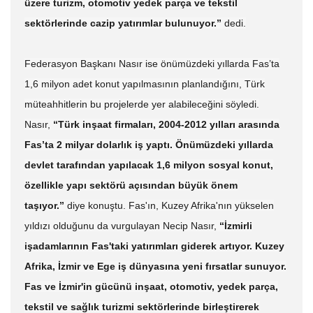
üzere turizm, otomotiv yedek parça ve tekstil
sektörlerinde cazip yatırımlar bulunuyor.”
dedi.
Federasyon Başkanı Nasır ise önümüzdeki yıllarda Fas’ta
1,6 milyon adet konut yapılmasının planlandığını, Türk
müteahhitlerin bu projelerde yer alabileceğini söyledi.
Nasır,
“Türk inşaat firmaları, 2004-2012 yılları arasında
Fas’ta 2 milyar dolarlık iş yaptı. Önümüzdeki yıllarda
devlet tarafından yapılacak 1,6 milyon sosyal konut,
özellikle yapı sektörü açısından büyük önem
taşıyor.”
diye konuştu. Fas'ın, Kuzey Afrika'nın yükselen
yıldızı olduğunu da vurgulayan Necip Nasır,
“İzmirli
işadamlarının Fas'taki yatırımları giderek artıyor. Kuzey
Afrika, İzmir ve Ege iş dünyasına yeni fırsatlar sunuyor.
Fas ve İzmir'in gücünü inşaat, otomotiv, yedek parça,
tekstil ve sağlık turizmi sektörlerinde birleştirerek