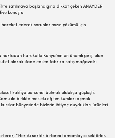
birlikte satılmaya başlandığına dikkat çeken ANAYDER
diye konuştu.
te hareket ederek sorunlarımızın çözümü için
Bu noktadan hareketle Konya’nın en önemli girişi olan
tlet olarak ifade edilen fabrika satış mağazalrı
lesef kalifiye personel bulmak oldukça güçleşti.
Kamu ile birlikte mesleki eğitim kursları açmak
kurslar bünyesinde bizlerin ihtiyaç duydukları ürünleri
terek, ‘’Her iki sektör birbirini tamamlayıcı sektörler.