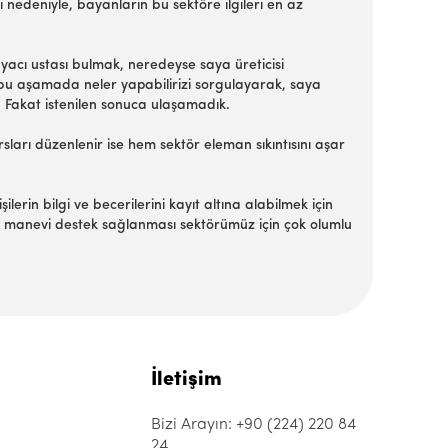
nedeniyle, bayanların bu sektöre ilgileri en az
r Sayacı ustası bulmak, neredeyse saya üreticisi
, bu aşamada neler yapabilirizi sorgulayarak, saya
. Fakat istenilen sonuca ulaşamadık.
sları düzenlenir ise hem sektör eleman sıkıntısını aşar
rin bilgi ve becerilerini kayıt altına alabilmek için
e manevi destek sağlanması sektörümüz için çok olumlu
İletişim
Bizi Arayın: +90 (224) 220 84
24