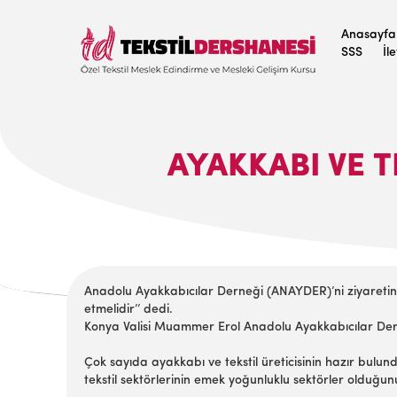
Anasayfa
SSS
İl
AYAKKABI VE 
Anadolu Ayakkabıcılar Derneği (ANAYDER)’ni ziyaretind
etmelidir’’ dedi.
Konya Valisi Muammer Erol Anadolu Ayakkabıcılar Derneğ
Çok sayıda ayakkabı ve tekstil üreticisinin hazır bu
tekstil sektörlerinin emek yoğunluklu sektörler olduğun