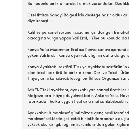
Bu nedenle birlikte hareket etmek zorundalar. Özellikl
Özel İhtisas Sanayi Bölgesi için desteğe hazır olduklar
diye konuştu.
Kalifiye personel sorunun çözümü için dar gelirli mahal
olacağına vurgu yapan Vali Erol, ‘’Yine bu konuda da Ko
Konya Valisi Muammer Erol ise Konya sanayi içerisinde 
çeken Vali Erol, ‘’Konya ayakkabıcılığının daha da geli
Konya Ayakkabı sektörü Türkiye ayakkabı sektörünün ç
olan tekstil sektörü ile birlikte kendi Deri ve Tekstil
ihtiyaçlarını karşılayabileceği bir İhtisas Organize Sa
AYKENT’teki ayakkabı, ayakkabı yan sanayi üreticileri v
Mağazalara ihtiyaç duyulmaktadır. Ankara Yolu, Hava 
fabrikadan halka uygun fiyatlarla mal satılabilecektir
Ayakkabıcılık maalesef günümüzde genç nesil tarafından
maalesef sektörde çok ciddi bir istihdam sorunu oluşt
yüksek okulları gibi eğitim kurumlarından gelen kişi