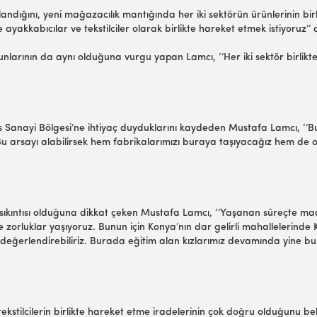
landığını, yeni mağazacılık mantığında her iki sektörün ürünlerinin 
akkabıcılar ve tekstilciler olarak birlikte hareket etmek istiyoruz’’ 
runlarının da aynı olduğuna vurgu yapan Lamcı, ‘’Her iki sektör birlik
tisas Sanayi Bölgesi’ne ihtiyaç duyduklarını kaydeden Mustafa Lamcı, ‘’
u arsayı alabilirsek hem fabrikalarımızı buraya taşıyacağız hem de ou
 sıkıntısı olduğuna dikkat çeken Mustafa Lamcı, ‘’Yaşanan süreçte maa
le zorluklar yaşıyoruz. Bunun için Konya’nın dar gelirli mahallelerinde 
 değerlendirebiliriz. Burada eğitim alan kızlarımız devamında yine bu 
kstilcilerin birlikte hareket etme iradelerinin çok doğru olduğunu belir