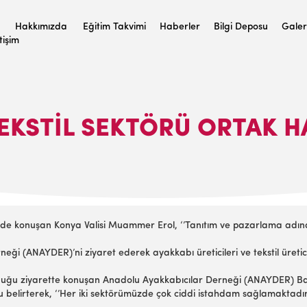
Hakkımızda
Eğitim Takvimi
Haberler
Bilgi Deposu
Galer
etişim
TEKSTIL SEKTÖRÜ ORTAK H
e konuşan Konya Valisi Muammer Erol, ‘’Tanıtım ve pazarlama adına A
i (ANAYDER)’ni ziyaret ederek ayakkabı üreticileri ve tekstil üreticil
lunduğu ziyarette konuşan Anadolu Ayakkabıcılar Derneği (ANAYDER) 
u belirterek, ‘’Her iki sektörümüzde çok ciddi istahdam sağlamaktadırl