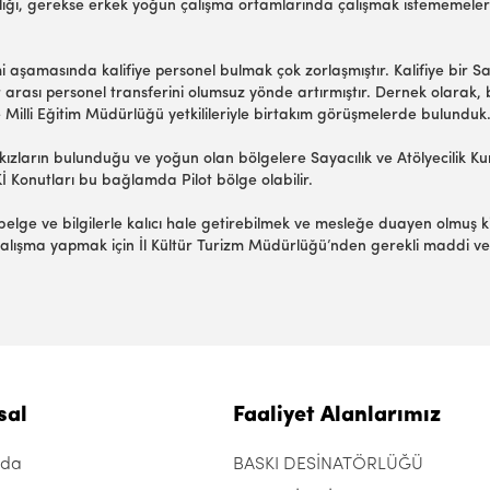
lığı, gerekse erkek yoğun çalışma ortamlarında çalışmak istememeleri 
imi aşamasında kalifiye personel bulmak çok zorlaşmıştır. Kalifiye bi
r arası personel transferini olumsuz yönde artırmıştır. Dernek olarak
Milli Eğitim Müdürlüğü yetkilileriyle birtakım görüşmelerde bulunduk
kızların bulunduğu ve yoğun olan bölgelere Sayacılık ve Atölyecilik Kur
İ Konutları bu bağlamda Pilot bölge olabilir.
e ve bilgilerle kalıcı hale getirebilmek ve mesleğe duayen olmuş kişile
 çalışma yapmak için İl Kültür Turizm Müdürlüğü’nden gerekli maddi v
sal
Faaliyet Alanlarımız
zda
BASKI DESİNATÖRLÜĞÜ