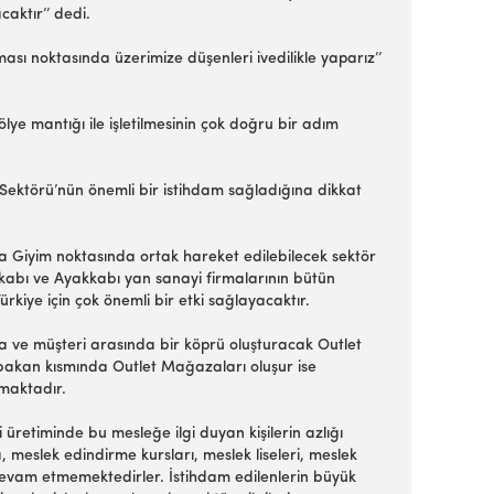
aktır’’ dedi.
ası noktasında üzerimize düşenleri ivedilikle yaparız’’
lye mantığı ile işletilmesinin çok doğru bir adım
 Sektörü’nün önemli bir istihdam sağladığına dikkat
a Giyim noktasında ortak hareket edilebilecek sektör
akkabı ve Ayakkabı yan sanayi firmalarının bütün
rkiye için çok önemli bir etki sağlayacaktır.
rma ve müşteri arasında bir köprü oluşturacak Outlet
bakan kısmında Outlet Mağazaları oluşur ise
lmaktadır.
retiminde bu mesleğe ilgi duyan kişilerin azlığı
meslek edindirme kursları, meslek liseleri, meslek
devam etmemektedirler. İstihdam edilenlerin büyük