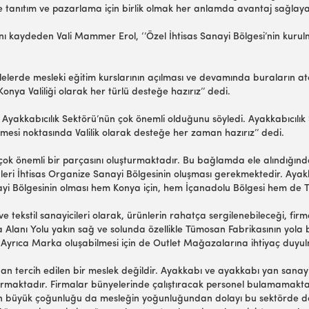
e tanıtım ve pazarlama için birlik olmak her anlamda avantaj sağlayac
ını kaydeden Vali Mammer Erol, ‘’Özel İhtisas Sanayi Bölgesi’nin kurulm
lelerde mesleki eğitim kurslarının açılması ve devamında buraların atö
nya Valiliği olarak her türlü desteğe hazırız’’ dedi.
Ayakkabıcılık Sektörü’nün çok önemli olduğunu söyledi. Ayakkabıcılık
şmesi noktasında Valilik olarak desteğe her zaman hazırız’’ dedi.
ok önemli bir parçasını oluşturmaktadır. Bu bağlamda ele alındığınd
 Ürünleri İhtisas Organize Sanayi Bölgesinin oluşması gerekmektedir. Ay
nayi Bölgesinin olması hem Konya için, hem İçanadolu Bölgesi hem de Tü
e tekstil sanayicileri olarak, ürünlerin rahatça sergilenebileceği, fi
Alanı Yolu yakın sağ ve solunda özellikle Tümosan Fabrikasının yola 
. Ayrıca Marka oluşabilmesi için de Outlet Mağazalarına ihtiyaç duyu
 tercih edilen bir meslek değildir. Ayakkabı ve ayakkabı yan sanayi ü
urmaktadır. Firmalar bünyelerinde çalıştıracak personel bulamamakta, 
lerin büyük çoğunluğu da mesleğin yoğunluğundan dolayı bu sektörde 