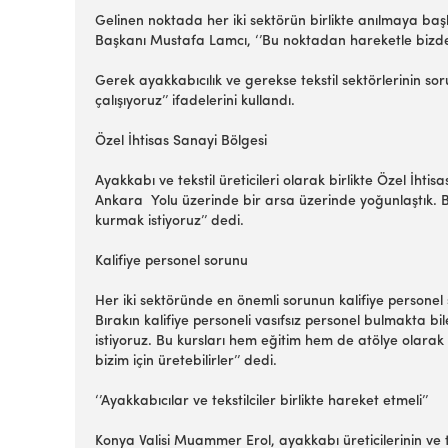
Gelinen noktada her iki sektörün birlikte anılmaya baş
Başkanı Mustafa Lamcı, ‘’Bu noktadan hareketle bizde ay
Gerek ayakkabıcılık ve gerekse tekstil sektörlerinin so
çalışıyoruz’’ ifadelerini kullandı.
Özel İhtisas Sanayi Bölgesi
Ayakkabı ve tekstil üreticileri olarak birlikte Özel İh
Ankara Yolu üzerinde bir arsa üzerinde yoğunlaştık. B
kurmak istiyoruz’’ dedi.
Kalifiye personel sorunu
Her iki sektöründe en önemli sorunun kalifiye personel
Bırakın kalifiye personeli vasıfsız personel bulmakta bi
istiyoruz. Bu kursları hem eğitim hem de atölye olarak
bizim için üretebilirler’’ dedi.
‘’Ayakkabıcılar ve tekstilciler birlikte hareket etmeli’’
Konya Valisi Muammer Erol, ayakkabı üreticilerinin ve te