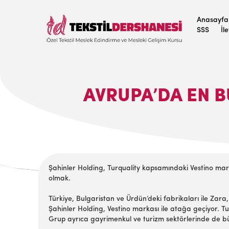
Anasayfa
SSS
İl
AVRUPA’DA EN 
Şahinler Holding, Turquality kapsamındaki Vestino ma
olmak.
Türkiye, Bulgaristan ve Ürdün’deki fabrikaları ile Zara
Şahinler Holding, Vestino markası ile atağa geçiyor. T
Grup ayrıca gayrimenkul ve turizm sektörlerinde de büyü