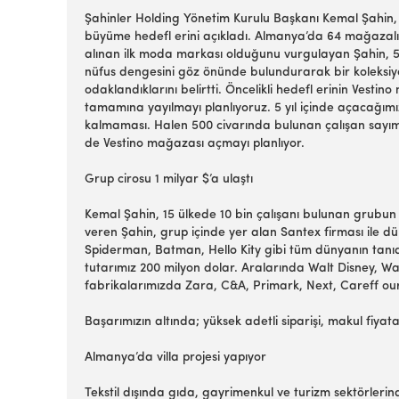
Şahinler Holding Yönetim Kurulu Başkanı Kemal Şahin, 
büyüme hedefl erini açıkladı. Almanya’da 64 mağazalı
alınan ilk moda markası olduğunu vurgulayan Şahin, 5 
nüfus dengesini göz önünde bulundurarak bir koleksiyo
odaklandıklarını belirtti. Öncelikli hedefl erinin Ves
tamamına yayılmayı planlıyoruz. 5 yıl içinde açacağımı
kalmaması. Halen 500 civarında bulunan çalışan sayımız
de Vestino mağazası açmayı planlıyor.
Grup cirosu 1 milyar $’a ulaştı
Kemal Şahin, 15 ülkede 10 bin çalışanı bulunan grubun 2
veren Şahin, grup içinde yer alan Santex firması ile d
Spiderman, Batman, Hello Kity gibi tüm dünyanın tanıdığ
tutarımız 200 milyon dolar. Aralarında Walt Disney, W
fabrikalarımızda Zara, C&A, Primark, Next, Careff our 
Başarımızın altında; yüksek adetli siparişi, makul fiya
Almanya’da villa projesi yapıyor
Tekstil dışında gıda, gayrimenkul ve turizm sektörleri