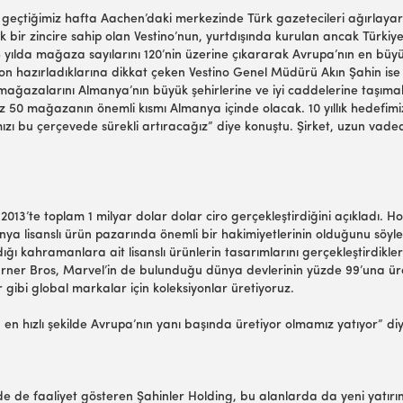
geçtiğimiz hafta Aachen’daki merkezinde Türk gazetecileri ağırlayar
k bir zincire sahip olan Vestino’nun, yurtdışında kurulan ancak Tür
yılda mağaza sayılarını 120’nin üzerine çıkararak Avrupa’nın en büyük
n hazırladıklarına dikkat çeken Vestino Genel Müdürü Akın Şahin ise 
tino mağazalarını Almanya’nın büyük şehirlerine ve iyi caddelerine taş
z 50 mağazanın önemli kısmı Almanya içinde olacak. 10 yıllık hedefimiz
ı bu çerçevede sürekli artıracağız” diye konuştu. Şirket, uzun vadede
013’te toplam 1 milyar dolar dolar ciro gerçekleştirdiğini açıkladı. Ho
ünya lisanslı ürün pazarında önemli bir hakimiyetlerinin olduğunu sö
ı kahramanlara ait lisanslı ürünlerin tasarımlarını gerçekleştirdikler
arner Bros, Marvel’in de bulunduğu dünya devlerinin yüzde 99’una üre
gibi global markalar için koleksiyonlar üretiyoruz.
ta en hızlı şekilde Avrupa’nın yanı başında üretiyor olmamız yatıyor” d
nde de faaliyet gösteren Şahinler Holding, bu alanlarda da yeni yatır