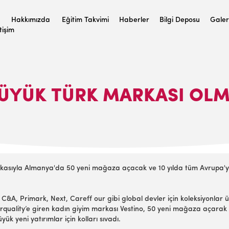
Hakkımızda
Eğitim Takvimi
Haberler
Bilgi Deposu
Galer
etişim
BÜYÜK TÜRK MARKASI OLM
rkasıyla Almanya'da 50 yeni mağaza açacak ve 10 yılda tüm Avrupa'y
, C&A, Primark, Next, Careff our gibi global devler için koleksiyonlar
urquality’e giren kadın giyim markası Vestino, 50 yeni mağaza açarak
k yeni yatırımlar için kolları sıvadı.