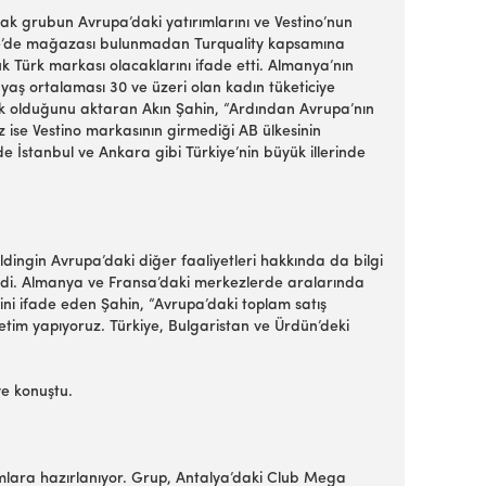
ak grubun Avrupa’daki yatırımlarını ve Vestino’nun
kiye’de mağazası bulunmadan Turquality kapsamına
 Türk markası olacaklarını ifade etti. Almanya’nın
yaş ortalaması 30 ve üzeri olan kadın tüketiciye
ımak olduğunu aktaran Akın Şahin, “Ardından Avrupa’nın
 ise Vestino markasının girmediği AB ülkesinin
 İstanbul ve Ankara gibi Türkiye’nin büyük illerinde
ldingin Avrupa’daki diğer faaliyetleri hakkında da bilgi
yledi. Almanya ve Fransa’daki merkezlerde aralarında
ini ifade eden Şahin, “Avrupa’daki toplam satış
tim yapıyoruz. Türkiye, Bulgaristan ve Ürdün’deki
iye konuştu.
ımlara hazırlanıyor. Grup, Antalya’daki Club Mega