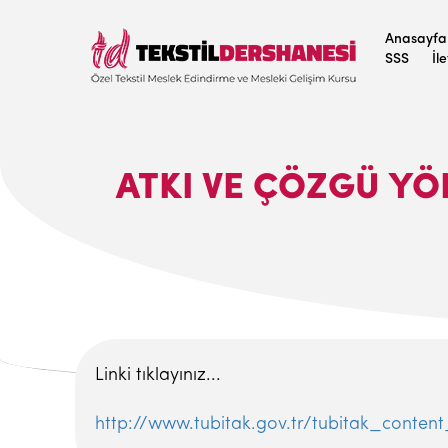
Anasayfa
SSS
İl
ATKI VE ÇÖZGÜ Y
Linki tıklayınız...
http://www.tubitak.gov.tr/tubitak_conten