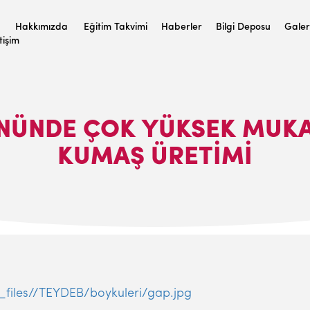
Hakkımızda
Eğitim Takvimi
Haberler
Bilgi Deposu
Galer
etişim
ÖNÜNDE ÇOK YÜKSEK MUK
KUMAŞ ÜRETIMI
t_files//TEYDEB/boykuleri/gap.jpg