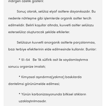
indirgen özellik gösterir.
Sonuç olarak, selüloz elyaf asitlere dayanıksızdır. Bu
nedenle nötrleşme gibi işlemlerde organik asitler tercih
edilmelidir. Belirli koşullar altında, kuvvetli asitler selülozu
esterselüloz oluşturacak şekilde etkilerler.
Selülozun kuvvetli anorganik asitlerle parçalanması,
bazı terbiye efektlerinin elde edilmesinde kullanılır. Bunlar:
* 51-54 Be ‘lik sülfirik asit ile saydamlaştırma
sonucu organize imalatı;
* Kimyasal aşındırma(yakma) baskılarda
dantelimsi görünümelde edilmesi;
* Yünün karbonizasyonunda bitkisel atıkların
uzaklaştırılmasıdır.