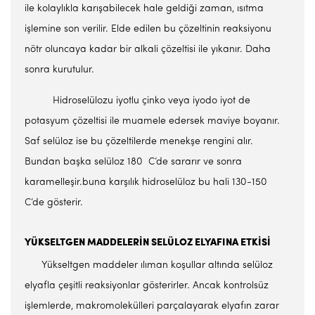
ile kolaylıkla karışabilecek hale geldiği zaman, ısıtma
işlemine son verilir. Elde edilen bu çözeltinin reaksiyonu
nötr oluncaya kadar bir alkali çözeltisi ile yıkanır. Daha
sonra kurutulur.
Hidroselülozu iyotlu çinko veya iyodo iyot de
potasyum çözeltisi ile muamele edersek maviye boyanır.
Saf selüloz ise bu çözeltilerde menekşe rengini alır.
Bundan başka selüloz 180 C’de sararır ve sonra
karamelleşir.buna karşılık hidroselüloz bu hali 130-150
C’de gösterir.
YÜKSELTGEN MADDELERİN SELÜLOZ ELYAFINA ETKİSİ
Yükseltgen maddeler ılıman koşullar altında selüloz
elyafla çeşitli reaksiyonlar gösterirler. Ancak kontrolsüz
işlemlerde, makromolekülleri parçalayarak elyafın zarar