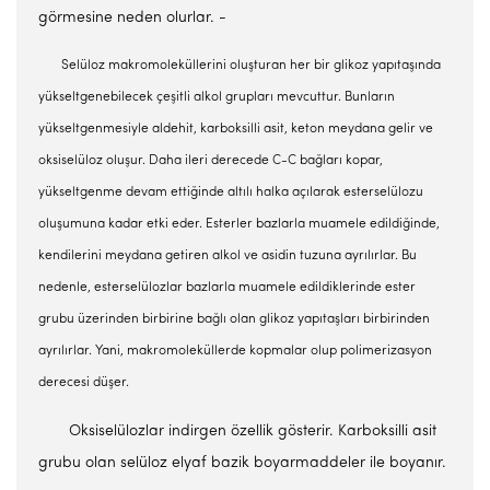
görmesine neden olurlar. -
Selüloz makromoleküllerini oluşturan her bir glikoz yapıtaşında
yükseltgenebilecek çeşitli alkol grupları mevcuttur. Bunların
yükseltgenmesiyle aldehit, karboksilli asit, keton meydana gelir ve
oksiselüloz oluşur. Daha ileri derecede C-C bağları kopar,
yükseltgenme devam ettiğinde altılı halka açılarak esterselülozu
oluşumuna kadar etki eder. Esterler bazlarla muamele edildiğinde,
kendilerini meydana getiren alkol ve asidin tuzuna ayrılırlar. Bu
nedenle, esterselülozlar bazlarla muamele edildiklerinde ester
grubu üzerinden birbirine bağlı olan glikoz yapıtaşları birbirinden
ayrılırlar. Yani, makromoleküllerde kopmalar olup polimerizasyon
derecesi düşer.
Oksiselülozlar indirgen özellik gösterir. Karboksilli asit
grubu olan selüloz elyaf bazik boyarmaddeler ile boyanır.