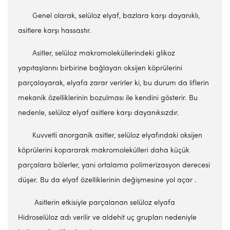
Genel olarak, selüloz elyaf, bazlara karşı dayanıklı,
asitlere karşı hassastır.
Asitler, selüloz makromoleküllerindeki glikoz
yapıtaşlarını birbirine bağlayan oksijen köprülerini
parçalayarak, elyafa zarar verirler ki, bu durum da liflerin
mekanik özelliklerinin bozulması ile kendini gösterir. Bu
nedenle, selüloz elyaf asitlere karşı dayanıksızdır.
Kuvvetli anorganik asitler, selüloz elyafındaki oksijen
köprülerini kopararak makromolekülleri daha küçük
parçalara bölerler, yani ortalama polimerizasyon derecesi
düşer. Bu da elyaf özelliklerinin değişmesine yol açar .
Asitlerin etkisiyle parçalanan selüloz elyafa
Hidroselüloz adı verilir ve aldehit uç grupları nedeniyle