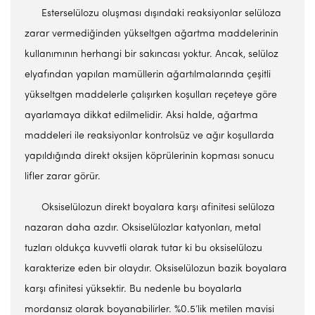
Esterselülozu oluşması dışındaki reaksiyonlar selüloza
zarar vermediğinden yükseltgen ağartma maddelerinin
kullanımının herhangi bir sakıncası yoktur. Ancak, selüloz
elyafından yapılan mamüllerin ağartılmalarında çeşitli
yükseltgen maddelerle çalışırken koşulları reçeteye göre
ayarlamaya dikkat edilmelidir. Aksi halde, ağartma
maddeleri ile reaksiyonlar kontrolsüz ve ağır koşullarda
yapıldığında direkt oksijen köprülerinin kopması sonucu
lifler zarar görür.
Oksiselülozun direkt boyalara karşı afinitesi selüloza
nazaran daha azdır. Oksiselülozlar katyonları, metal
tuzları oldukça kuvvetli olarak tutar ki bu oksiselülozu
karakterize eden bir olaydır. Oksiselülozun bazik boyalara
karşı afinitesi yüksektir. Bu nedenle bu boyalarla
mordansız olarak boyanabilirler. %0.5’lik metilen mavisi