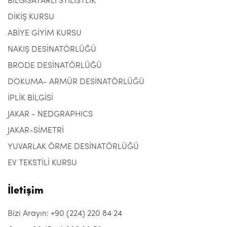
BİLGİSAYARLI STİLİSTLİK
DİKİŞ KURSU
ABİYE GİYİM KURSU
NAKIŞ DESİNATÖRLÜĞÜ
BRODE DESİNATÖRLÜĞÜ
DOKUMA- ARMÜR DESİNATÖRLÜĞÜ
İPLİK BİLGİSİ
JAKAR - NEDGRAPHICS
JAKAR-SİMETRİ
YUVARLAK ÖRME DESİNATÖRLÜĞÜ
EV TEKSTİLİ KURSU
İletişim
Bizi Arayın: +90 (224) 220 84 24