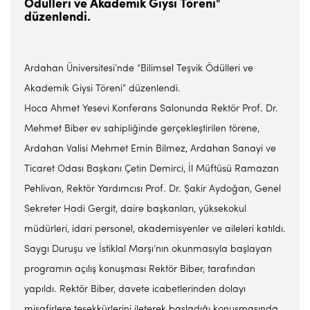
Ödülleri ve Akademik Giysi Töreni"
düzenlendi.
Ardahan Üniversitesi’nde “Bilimsel Teşvik Ödülleri ve
Akademik Giysi Töreni” düzenlendi.
Hoca Ahmet Yesevi Konferans Salonunda Rektör Prof. Dr.
Mehmet Biber ev sahipliğinde gerçekleştirilen törene,
Ardahan Valisi Mehmet Emin Bilmez, Ardahan Sanayi ve
Ticaret Odası Başkanı Çetin Demirci, İl Müftüsü Ramazan
Pehlivan, Rektör Yardımcısı Prof. Dr. Şakir Aydoğan, Genel
Sekreter Hadi Gergit, daire başkanları, yüksekokul
müdürleri, idari personel, akademisyenler ve aileleri katıldı.
Saygı Duruşu ve İstiklal Marşı’nın okunmasıyla başlayan
programın açılış konuşması Rektör Biber, tarafından
yapıldı. Rektör Biber, davete icabetlerinden dolayı
misafirlere teşekkürlerini ileterek başladığı konuşmasında