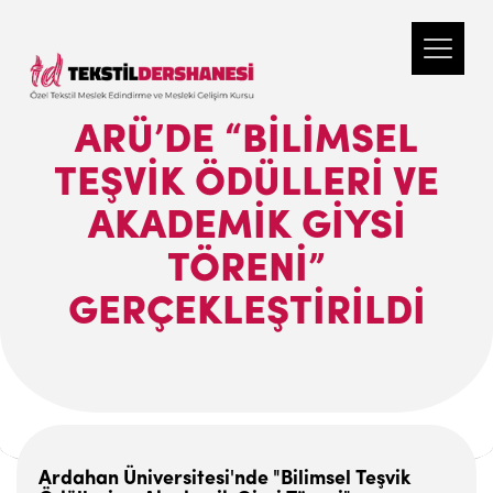
ARÜ’DE “BILIMSEL
TEŞVIK ÖDÜLLERI VE
AKADEMIK GIYSI
TÖRENI”
GERÇEKLEŞTIRILDI
Ardahan Üniversitesi'nde "Bilimsel Teşvik