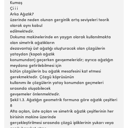
Kumaş
Çi i i
Arka Ağızlık7
üzerinde neden olunan gerginlik artış seviyeleri teorik
olarak aynı kabul
edilmektedir.
Dokuma makinelerinde en yaygın olarak kullanılmakta
olan simetrik ağızlıkların
dezavantajı üst ağızlığı oluşturacak olan çözgülerin
yataydan (kapalı ağızlık
konumundan) geçerken gevşemeleridir; ayrıca ağızlığın
meydana getirilebilmesi için
bütün çözgülerin bu ağızlık mesafesini kat etmesi
gerekmektedir. Çözgü köprüsünün
kullanımı ile çözgülerin yatay konumdan geçmeleri
sırasında oluşabilecek
gevşemeler önlenmektedir.
Şekil 1.3. Ağızlığın geometrik formuna göre ağızlık çeşitleri
8
Alta açılan, üste açılan ve simetrik ağızlık çeşitlerinin her
birisinin makine üzerinde
gerçekleştirilmesi sırasında çözgü ipliklerinin yukarı veya