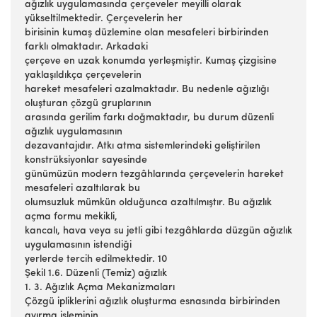
ağızlık uygulamasında çerçeveler meyilli olarak
yükseltilmektedir. Çerçevelerin her
birisinin kumaş düzlemine olan mesafeleri birbirinden
farklı olmaktadır. Arkadaki
çerçeve en uzak konumda yerleşmiştir. Kumaş çizgisine
yaklaşıldıkça çerçevelerin
hareket mesafeleri azalmaktadır. Bu nedenle ağızlığı
oluşturan çözgü gruplarının
arasında gerilim farkı doğmaktadır, bu durum düzenli
ağızlık uygulamasının
dezavantajıdır. Atkı atma sistemlerindeki geliştirilen
konstrüksiyonlar sayesinde
günümüzün modern tezgâhlarında çerçevelerin hareket
mesafeleri azaltılarak bu
olumsuzluk mümkün olduğunca azaltılmıştır. Bu ağızlık
açma formu mekikli,
kancalı, hava veya su jetli gibi tezgâhlarda düzgün ağızlık
uygulamasının istendiği
yerlerde tercih edilmektedir. 10
Şekil 1.6. Düzenli (Temiz) ağızlık
1. 3. Ağızlık Açma Mekanizmaları
Çözgü ipliklerini ağızlık oluşturma esnasında birbirinden
ayırma işleminin