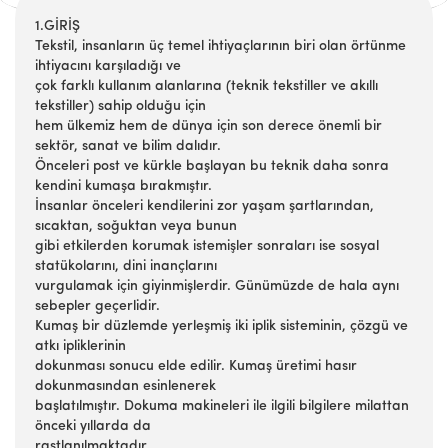
1.GİRİŞ
Tekstil, insanların üç temel ihtiyaçlarının biri olan örtünme
ihtiyacını karşıladığı ve
çok farklı kullanım alanlarına (teknik tekstiller ve akıllı
tekstiller) sahip olduğu için
hem ülkemiz hem de dünya için son derece önemli bir
sektör, sanat ve bilim dalıdır.
Önceleri post ve kürkle başlayan bu teknik daha sonra
kendini kumaşa bırakmıştır.
İnsanlar önceleri kendilerini zor yaşam şartlarından,
sıcaktan, soğuktan veya bunun
gibi etkilerden korumak istemişler sonraları ise sosyal
statükolarını, dini inançlarını
vurgulamak için giyinmişlerdir. Günümüzde de hala aynı
sebepler geçerlidir.
Kumaş bir düzlemde yerleşmiş iki iplik sisteminin, çözgü ve
atkı ipliklerinin
dokunması sonucu elde edilir. Kumaş üretimi hasır
dokunmasından esinlenerek
başlatılmıştır. Dokuma makineleri ile ilgili bilgilere milattan
önceki yıllarda da
rastlanılmaktadır.