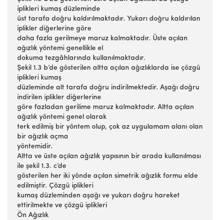
iplikleri kumaş düzleminde
üst tarafa doğru kaldırılmaktadır. Yukarı doğru kaldırılan
iplikler diğerlerine göre
daha fazla gerilmeye maruz kalmaktadır. Üste açılan
ağızlık yöntemi genellikle el
dokuma tezgâhlarında kullanılmaktadır.
Şekil 1.3 b’de gösterilen altta açılan ağızlıklarda ise çözgü
iplikleri kumaş
düzleminde alt tarafa doğru indirilmektedir. Aşağı doğru
indirilen iplikler diğerlerine
göre fazladan gerilime maruz kalmaktadır. Altta açılan
ağızlık yöntemi genel olarak
terk edilmiş bir yöntem olup, çok az uygulamam alanı olan
bir ağızlık açma
yöntemidir.
Altta ve üste açılan ağızlık yapısının bir arada kullanılması
ile şekil 1.3. c’de
gösterilen her iki yönde açılan simetrik ağızlık formu elde
edilmiştir. Çözgü iplikleri
kumaş düzleminden aşağı ve yukarı doğru hareket
ettirilmekte ve çözgü iplikleri
Ön Ağızlık