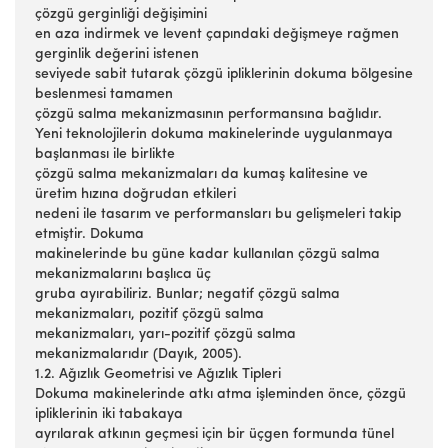
çözgü gerginliği değişimini
en aza indirmek ve levent çapındaki değişmeye rağmen
gerginlik değerini istenen
seviyede sabit tutarak çözgü ipliklerinin dokuma bölgesine
beslenmesi tamamen
çözgü salma mekanizmasının performansına bağlıdır.
Yeni teknolojilerin dokuma makinelerinde uygulanmaya
başlanması ile birlikte
çözgü salma mekanizmaları da kumaş kalitesine ve
üretim hızına doğrudan etkileri
nedeni ile tasarım ve performansları bu gelişmeleri takip
etmiştir. Dokuma
makinelerinde bu güne kadar kullanılan çözgü salma
mekanizmalarını başlıca üç
gruba ayırabiliriz. Bunlar; negatif çözgü salma
mekanizmaları, pozitif çözgü salma
mekanizmaları, yarı-pozitif çözgü salma
mekanizmalarıdır (Dayık, 2005).
1.2. Ağızlık Geometrisi ve Ağızlık Tipleri
Dokuma makinelerinde atkı atma işleminden önce, çözgü
ipliklerinin iki tabakaya
ayrılarak atkının geçmesi için bir üçgen formunda tünel