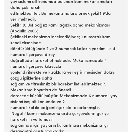
yay sistemi alt konumda bulunan kam mekanizmaları
daha çok tercih
edilmektedirler. Bu mekanizmalara örnek şekil 1.9’da
verilmektedir.
Şekil 1.9. Üst bağsız kamlı ağızlık açma mekanizması
(Abdulla,2006)
Şekildeki mekanizma incelendiğinde; 1 numaralı kam
kendi ekseninde
döndürüldüğünde 2 ve 3 numaralı kolların yardımı ile 4
numaralı çerçeve dikey
doğrultuda hareket etmektedir. Mekanizmadaki 4
numaralı çerçeve kılavuzla
yönlendirilmekte ve kızaklara yerleştirilmesinden dolayı
çözgü ipliklerine daha
sağlam ve titreşimsiz bir hareket iletilebilmektedir.
Mekanizma boyutları da önemli
derecede küçültülmüştür. Mekanizmada 6 numaralı yay
sistemi ise; alt konumda ve 2
numaralı kol ile bağlantılışekilde tasarlanmıştır.
Negatif kamlı mekanizmalarda çerçevelerin geriye
hareketinin ve temasın
sağlanması için yayların kullanılması mekanizma için
dezavantaj oluşturmaktadır.