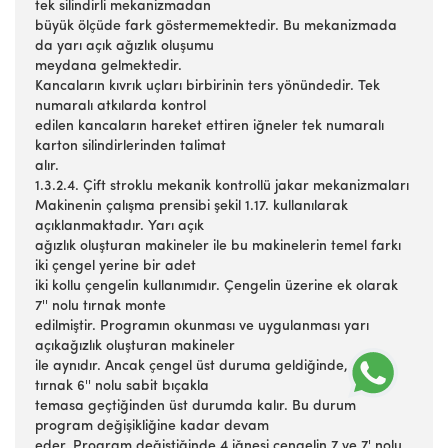
tek silindirli mekanizmadan
büyük ölçüde fark göstermemektedir. Bu mekanizmada
da yarı açık ağızlık oluşumu
meydana gelmektedir.
Kancaların kıvrık uçları birbirinin ters yönündedir. Tek
numaralı atkılarda kontrol
edilen kancaların hareket ettiren iğneler tek numaralı
karton silindirlerinden talimat
alır.
1.3.2.4. Çift stroklu mekanik kontrollü jakar mekanizmaları
Makinenin çalışma prensibi şekil 1.17. kullanılarak
açıklanmaktadır. Yarı açık
ağızlık oluşturan makineler ile bu makinelerin temel farkı
iki çengel yerine bir adet
iki kollu çengelin kullanımıdır. Çengelin üzerine ek olarak
7'' nolu tırnak monte
edilmiştir. Programın okunması ve uygulanması yarı
açıkağızlık oluşturan makineler
ile aynıdır. Ancak çengel üst duruma geldiğinde, 7'' nolu
tırnak 6'' nolu sabit bıçakla
temasa geçtiğinden üst durumda kalır. Bu durum
program değişikliğine kadar devam
eder. Program değiştiğinde 4 iğnesi çengelin 7 ve 7' nolu