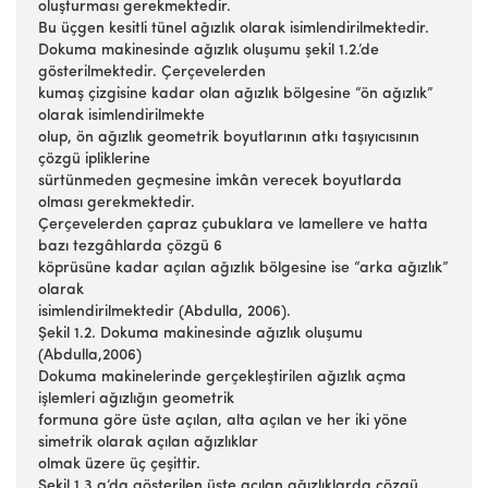
oluşturması gerekmektedir.
Bu üçgen kesitli tünel ağızlık olarak isimlendirilmektedir.
Dokuma makinesinde ağızlık oluşumu şekil 1.2.’de
gösterilmektedir. Çerçevelerden
kumaş çizgisine kadar olan ağızlık bölgesine “ön ağızlık”
olarak isimlendirilmekte
olup, ön ağızlık geometrik boyutlarının atkı taşıyıcısının
çözgü ipliklerine
sürtünmeden geçmesine imkân verecek boyutlarda
olması gerekmektedir.
Çerçevelerden çapraz çubuklara ve lamellere ve hatta
bazı tezgâhlarda çözgü 6
köprüsüne kadar açılan ağızlık bölgesine ise “arka ağızlık”
olarak
isimlendirilmektedir (Abdulla, 2006).
Şekil 1.2. Dokuma makinesinde ağızlık oluşumu
(Abdulla,2006)
Dokuma makinelerinde gerçekleştirilen ağızlık açma
işlemleri ağızlığın geometrik
formuna göre üste açılan, alta açılan ve her iki yöne
simetrik olarak açılan ağızlıklar
olmak üzere üç çeşittir.
Şekil 1.3 a’da gösterilen üste açılan ağızlıklarda çözgü