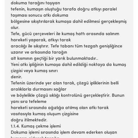
dokuma tarağını taşıyan
tefenin, kumaşın oluştuğu tarafa doğru atkıyı paralel
taşıması sonucu atkı dokuma
bölgesine sıkıştırılarak kumaşa dahil edilmesi gerçekleşmiş
olur.
Tefe, gücü çerçeveleri ile kumaş hattı arasında salınım
hareketi yaparak, atkıyı tarak
aracılığı ile sıkıştırır. Tefe tabanı tüm tezgah genişliğince
uzanır ve arkasında tarağın
alt kısmının geçtiği bir yarık bulunmaktadır..
Yeni atkı ipliğinin kumaşa dahil edildiği noktaya da kumaş
çizgisi veya kumaş sınırı
denir.
Tefenin üzerinde yer alan tarak, çözgü ipliklerinin belli
aralıklarla durmasını sağlar
ve böylelikle çözgü sıklığı kontrolünü gerçekleştirir. Bunun
yanı sıra tefeleme
hareketi sırasında ağızlığa atılmış olan atkı tarak
vasıtasıyla kumaş oluşum çizgisine
doğru itilmektedir.
1.1.4. Kumaş çekme işlemi
Dokuma işlemi sırasında işlem devam ederken oluşan