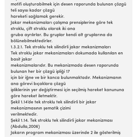
motifi oluşturabilmek için desen raporunda bulunan çözgü
teli sayısı kadar çözgü
hareketi sağlamak gerekir.
Jakar mekanizmaları çalışma prensiplerine göre tek
stroklu, çift stroklu olarak iki ana
gruba ayrılırlar. Bu gruplar kendi alt gruplarına da
bölünebilmektedirler.
1.3.2.1. Tek stroklu tek silindirli jakar mekanizmaları
Tek stroklu jakar mekanizmaları dokumada kullanılan en
basit jakar
mekanizmalarıdır. Bu mekanizmada desen raporunda
bulunan her bir çözgü ipliği 17
için bir iğne ve bir kanca bulunmaktadır. Mekanizmanın
ana görevi bıçaklara çözgü
ipliklerinin yer değiştirmesi için seçilmiş hareket kanununa
göre hareket iletmektir.
Şekil 1.14’de tek stroklu tek silindirli bir jakar
mekanizmasının şematik çizimi
verilmektedir.
Şekil 1.14. Tek stroklu tek silindirli jakar mekanizması
(Abdulla,2006)
Jakarın program mekanizması üzerinde 2 ile gösterilmiş