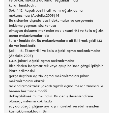
ve birçok mekiksiz dokuma tezgahların da
kullanılmaktadır.
Şekil 1.12. Kapalı pozitif çift kamlı ağızlık açma
mekanizması (Abdulla,2006) 16
Bu sistemler dışında basit dokumalar ve çerçevenin
bekleme yapması söz konusu
olmayan dokuma makinelerinde eksantrikli ve kollu ağızlık
açma mekanizmaları da
kullanılmaktadır. Bu mekanizmalara ait iki örnek şekil 1.13
de verilmektedir.
Şekil 1.13. Eksantrikli ve kollu ağızlık açma mekanizmaları
(Abdulla,2006)
1.3.2. Jakarlı ağızlık açma mekanizmaları
Birbirinden bağımsız tek veya grup halinde çözgü ipliğinin
idare edilmesini
gerçekleştiren ağızlık açma mekanizmaları Jakar
mekanizmaları olarak
adlandırılmaktadır. Jakarlı ağızlık açma mekanizmaları ile
hemen her türde motifi
dokuyabilmek mümkündür. Bu geniş desenlendirme
olanağı, sistemin çok fazla
sayıda çözgü ipliğine ayrı ayrı hareket verebilmesinden
kaynaklanmaktadır. Bir