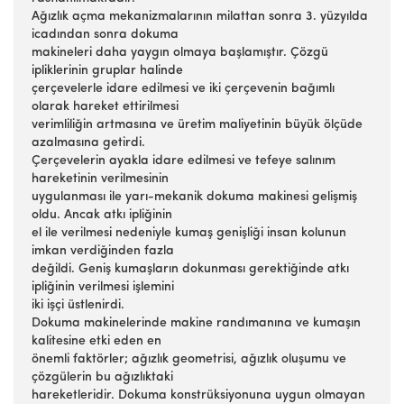
Ağızlık açma mekanizmalarının milattan sonra 3. yüzyılda
icadından sonra dokuma
makineleri daha yaygın olmaya başlamıştır. Çözgü
ipliklerinin gruplar halinde
çerçevelerle idare edilmesi ve iki çerçevenin bağımlı
olarak hareket ettirilmesi
verimliliğin artmasına ve üretim maliyetinin büyük ölçüde
azalmasına getirdi.
Çerçevelerin ayakla idare edilmesi ve tefeye salınım
hareketinin verilmesinin
uygulanması ile yarı-mekanik dokuma makinesi gelişmiş
oldu. Ancak atkı ipliğinin
el ile verilmesi nedeniyle kumaş genişliği insan kolunun
imkan verdiğinden fazla
değildi. Geniş kumaşların dokunması gerektiğinde atkı
ipliğinin verilmesi işlemini
iki işçi üstlenirdi.
Dokuma makinelerinde makine randımanına ve kumaşın
kalitesine etki eden en
önemli faktörler; ağızlık geometrisi, ağızlık oluşumu ve
çözgülerin bu ağızlıktaki
hareketleridir. Dokuma konstrüksiyonuna uygun olmayan