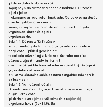
ipliklerin daha fazla aşınarak
kopuş sayısının artmasına neden olmaktadır. Düzensiz
ağızlık jakar
mekanizmalarında kullanılmaktadır. Çerçeve sayısı düşük
olan tezgâhlarda ve denim
kumaş dokuyan tezgâhlarda da tercih edilen ağızlık
uygulaması düzensiz ağızlık
uygulamasıdır.
Şekil 1.4. Düzensiz (Kirli) ağızlık
Yarı düzenli ağızlık formunda çerçeveler ve gücülere
bağlı çözgü iplikleri genelde alt
tabakada düzenli ağızlık tipinde, üst tabakada ise
düzensiz ağızlık tipinde bir form 9
oluşturacak şekilde hareket ederler (Şekil 1.5). Bu ağızlık
çeşidi daha çok kancalı
atkı atma sistemine sahip dokuma tezgâhlarında tercih
edilmektedir.
Şekil 1.5. Yarı düzenli ağızlık
Düzenli (temiz) ağızlık, ağızlıktan atkı taşıyıcısının geçişi
düşünülerek çözgü
ipliklerinin aynı eğimde yükselmesinin sağlandığı
uygulama tipidir (Şekil 1.6). Bu