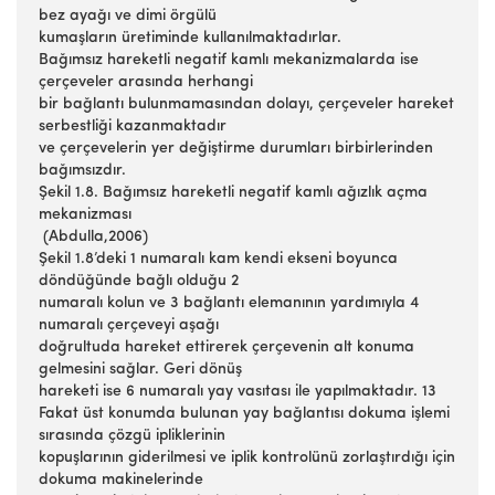
bez ayağı ve dimi örgülü
kumaşların üretiminde kullanılmaktadırlar.
Bağımsız hareketli negatif kamlı mekanizmalarda ise
çerçeveler arasında herhangi
bir bağlantı bulunmamasından dolayı, çerçeveler hareket
serbestliği kazanmaktadır
ve çerçevelerin yer değiştirme durumları birbirlerinden
bağımsızdır.
Şekil 1.8. Bağımsız hareketli negatif kamlı ağızlık açma
mekanizması
(Abdulla,2006)
Şekil 1.8’deki 1 numaralı kam kendi ekseni boyunca
döndüğünde bağlı olduğu 2
numaralı kolun ve 3 bağlantı elemanının yardımıyla 4
numaralı çerçeveyi aşağı
doğrultuda hareket ettirerek çerçevenin alt konuma
gelmesini sağlar. Geri dönüş
hareketi ise 6 numaralı yay vasıtası ile yapılmaktadır. 13
Fakat üst konumda bulunan yay bağlantısı dokuma işlemi
sırasında çözgü ipliklerinin
kopuşlarının giderilmesi ve iplik kontrolünü zorlaştırdığı için
dokuma makinelerinde