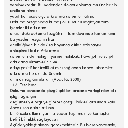
yapılmaktadır. Bu nedenden dolayı dokuma makinelerinin
sınıflandırılması
yapılırken esas ölçü atkı atma sistemleri alınır.
Dokuma tezgâhında kumaş oluşumunu sağlayan tüm
işlemler iki atkı atımı
arasındaki dokuma tezgâhının tam devrinde tamamlanır.
Bu yüzden tezgâhın hızı
denildiğinde bir dakika boyunca atılan atkı sayısı
anlaşılmaktadır. Atkı atma
sistemlerinde mekiğin yerine mekikçik, hava jeti ve su jeti
atkı atma sistemlerinin ve
atkıyı pozitif kontrollü atımını sağlayan kancalı sistemler
atkı atma hızlarında önemli
artışlar sağlamışlardır (Abdulla, 2006).
1.1.3. Tefeleme
Dokuma esnasında çözgü iplikleri arasına yerleştirilen atkı
ipliği, ağızlığın
değişmesiyle örgüye girerek çözgü iplikleri arasında kalır.
Ancak son atılan atkının
bir önceki atkının yanına kadar taşınması ve kumaşta
belirli bir sıklık sağlayacak
ölçüde yaklaştırılması gerekmektedir. Bu işlem vasıtasıyla,