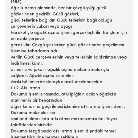
1998).
Ağızlık açma işleminde, her bir çözgü ipliği gücü
gözlerinden geçirilir. Gücü gözleri,
gücü tellerine bağlıdır. Gücü tellerinin bağlı olduğu
çerçevelerin yukarı veya aşağı
hareketiyle ağızlık açma işlemi gerçekleştirilir. Bu işlem için
en az iki çerçeve
gereklidir. Çözgü ipliklerinin gücü gözlerinden geçirilmesi
işlemine taharlama adı
verilir. Gücü çerçevelerinin veya tellerinin kaldırılması veya
indirilmesi kamlı,
armürlü ve jakarlı ağızlık açma mekanizmalarıyla
sağlanır. Ağızlık açma sistemleri
ileriki bölümlerde detaylı olarak incelenecektir.
1.1.2. Atkı atma
Dokuma işlemi sırasında, atkı ipliğinin açılan ağızlıkta
makinenin bir kenarından
diğer kenarına geçirilmesi işlemine atkı atma işlemi denir.
Dokuma makinelerinin
sınıflandırılmasında atkı atma mekanizması belirleyici
faktörlerden birisidir.
Dokuma tezgâhında atkı atma işlemi dışındaki temel
işlemler birbirine benzer şekilde 4