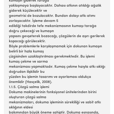
kumaşın giderek tarağa
yaklaşmaya başlayacaktır. Dahası atkının atıldığı ağızlık
giderek küçülecektir ve
geometrisi de bozulacaktır. Bundan dolayı atkı atımı
zorlaşacaktır. İşleme devam 5
edildiği takdirde tefe mekanizmasının kumaşı tarağa
doğru çekeceği ve kumaşın
yapısını gevşeterek bozacağı, çözgülerin de aşırı gerilerek
kopacağı görülecektir.
Böyle problemlerle karşılaşmamak için dokunan kumaşın
belirli bir hızla kumaş
çizgisinden uzaklaştırılması gerekmektedir. Bu işlemi
kumaş çekme ve sarma
mekanizması yapmaktadır. Kumaş çekme hızıyla atkı sıklığı
doğrudan ilişkilidir bu
yüzden bu işlemin tasarımı ve ayarlaması oldukça
önemlidir (Hasçelik, 2008).
1.1.5. Çözgü salma işlemi
Dokuma makinelerinin fonksiyonel ünitelerinden birini
oluşturan çözgü salma
mekanizmaları, dokuma işleminin sürekliliği ve sabit atkı
sıklığının eldesi
bakımından büyük öneme sahiptir. Dokuma esnasında,