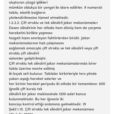
oluşturan çözgü iplikleri
mümkün oldukça bir çengel ile idare edilirler. 9 numaralı
tabla, elastik bağların
yönlendirilmesine hizmet etmektedir.
1.3.2.2. Çift stroklu ve tek silindirli jakar mekanizmaları
Desen silindirinin her atkıda hem dönüş hem de çarpma
hareketini birlikte yapması
tezgah hızını sınırlayan faktörlerden biridir. Jakar
mekanizmalarının hızlı çalışmasını
sağlamak amacıyla çift stroklu ve tek silindirli veya çift
stroklu çift silindirli
sistemler geliştirilmiştir.
Çift stroklu tek silindirli jakar mekanizmalarında birer
tabla üzerine monte edilmiş
iki bıçak seti bulunur. Tablalar birbirleriyle ters yönde
yukarı aşağı hareket ederler ve
her birinin hareket periyodu iki atkıda bir tamamlanır. 600
iğnelik çift kurslu tek
silindirli bir jakar makinesinde 1200 adet kanca
bulunmaktadır. Bu her iğnenin iki
kancayı kontrol ettiği anlamına gelmektedir. 19
Şekil 1.15. Çift stroklu tek silindirli jakar mekanizması