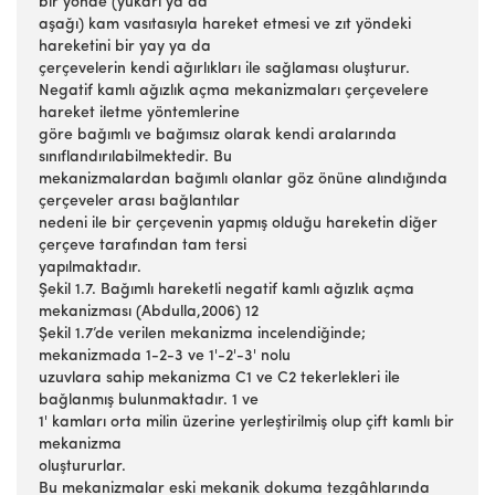
bir yönde (yukarı ya da
aşağı) kam vasıtasıyla hareket etmesi ve zıt yöndeki
hareketini bir yay ya da
çerçevelerin kendi ağırlıkları ile sağlaması oluşturur.
Negatif kamlı ağızlık açma mekanizmaları çerçevelere
hareket iletme yöntemlerine
göre bağımlı ve bağımsız olarak kendi aralarında
sınıflandırılabilmektedir. Bu
mekanizmalardan bağımlı olanlar göz önüne alındığında
çerçeveler arası bağlantılar
nedeni ile bir çerçevenin yapmış olduğu hareketin diğer
çerçeve tarafından tam tersi
yapılmaktadır.
Şekil 1.7. Bağımlı hareketli negatif kamlı ağızlık açma
mekanizması (Abdulla,2006) 12
Şekil 1.7’de verilen mekanizma incelendiğinde;
mekanizmada 1-2-3 ve 1'-2'-3' nolu
uzuvlara sahip mekanizma C1 ve C2 tekerlekleri ile
bağlanmış bulunmaktadır. 1 ve
1' kamları orta milin üzerine yerleştirilmiş olup çift kamlı bir
mekanizma
oluştururlar.
Bu mekanizmalar eski mekanik dokuma tezgâhlarında