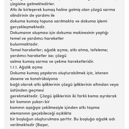
çizgisine gelmektedirler.
Atkı ile birleşerek kumaş haline gelmiş olan çözgü sarma
silindirinin de yardımı ile
dokuma kumaş topuna sarılmakta ve dokuma işlemi
gerçekleşmektedir.
Dokumanın oluşması için dokuma makinesinin yaptığı
temel ve yardımcı hareketler
bulunmaktadır.
Temel hareketler; ağızlık açma, atkı atma, tefeleme;
yardımcı hareketler ise; çözgü
salma kumaş sarma ve çekme hareketleridir.
1.1.1. Ağızlık açma
Dokuma kumaş yapılarını oluşturabilmek için, istenen
desene ve konstrüksiyona
bağlı olarak atkı ipliklerinin çözgü ipliklerinin altından veya
üstünden geçmesi
gerekmektedir. Çözgü ipliklerinin iki farklı kısma ayrılarak
bir kısmının yukarı bir
kısmının aşağıya çekilmesiyle içinden atkı taşıma
elemanının geçebileceği açıklıkta
bir boşluğun oluşturulması şarttır. Bu boşluğa ağızlık adı
verilmektedir (Başer,