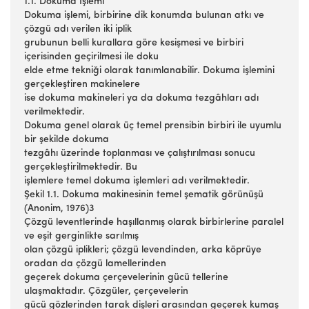
1.1. Dokuma İşlemi
Dokuma işlemi, birbirine dik konumda bulunan atkı ve
çözgü adı verilen iki iplik
grubunun belli kurallara göre kesişmesi ve birbiri
içerisinden geçirilmesi ile doku
elde etme tekniği olarak tanımlanabilir. Dokuma işlemini
gerçekleştiren makinelere
ise dokuma makineleri ya da dokuma tezgâhları adı
verilmektedir.
Dokuma genel olarak üç temel prensibin birbiri ile uyumlu
bir şekilde dokuma
tezgâhı üzerinde toplanması ve çalıştırılması sonucu
gerçekleştirilmektedir. Bu
işlemlere temel dokuma işlemleri adı verilmektedir.
Şekil 1.1. Dokuma makinesinin temel şematik görünüşü
(Anonim, 1976)3
Çözgü leventlerinde haşıllanmış olarak birbirlerine paralel
ve eşit gerginlikte sarılmış
olan çözgü iplikleri; çözgü levendinden, arka köprüye
oradan da çözgü lamellerinden
geçerek dokuma çerçevelerinin gücü tellerine
ulaşmaktadır. Çözgüler, çerçevelerin
gücü gözlerinden tarak dişleri arasından geçerek kumaş