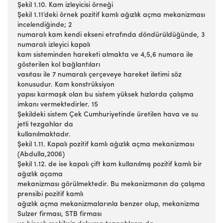
Şekil 1.10. Kam izleyicisi örneği
Şekil 1.11’deki örnek pozitif kamlı ağızlık açma mekanizması
incelendiğinde; 2
numaralı kam kendi ekseni etrafında döndürüldüğünde, 3
numaralı izleyici kapalı
kam sisteminden hareketi almakta ve 4,5,6 numara ile
gösterilen kol bağlantıları
vasıtası ile 7 numaralı çerçeveye hareket iletimi söz
konusudur. Kam konstrüksiyon
yapısı karmaşık olan bu sistem yüksek hızlarda çalışma
imkanı vermektedirler. 15
Şekildeki sistem Çek Cumhuriyetinde üretilen hava ve su
jetli tezgahlar da
kullanılmaktadır.
Şekil 1.11. Kapalı pozitif kamlı ağızlık açma mekanizması
(Abdulla,2006)
Şekil 1.12. de ise kapalı çift kam kullanılmış pozitif kamlı bir
ağızlık açama
mekanizması görülmektedir. Bu mekanizmanın da çalışma
prensibi pozitif kamlı
ağızlık açma mekanizmalarınla benzer olup, mekanizma
Sulzer firması, STB firması