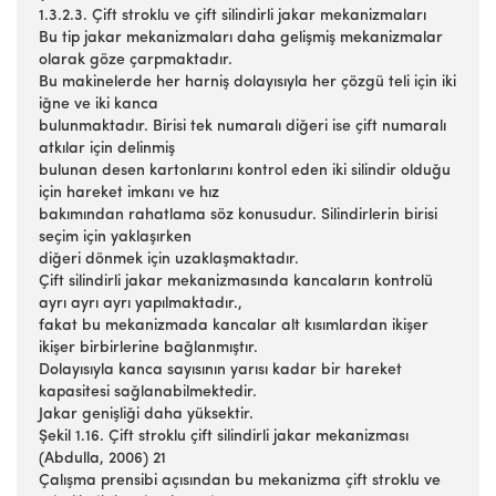
1.3.2.3. Çift stroklu ve çift silindirli jakar mekanizmaları
Bu tip jakar mekanizmaları daha gelişmiş mekanizmalar
olarak göze çarpmaktadır.
Bu makinelerde her harniş dolayısıyla her çözgü teli için iki
iğne ve iki kanca
bulunmaktadır. Birisi tek numaralı diğeri ise çift numaralı
atkılar için delinmiş
bulunan desen kartonlarını kontrol eden iki silindir olduğu
için hareket imkanı ve hız
bakımından rahatlama söz konusudur. Silindirlerin birisi
seçim için yaklaşırken
diğeri dönmek için uzaklaşmaktadır.
Çift silindirli jakar mekanizmasında kancaların kontrolü
ayrı ayrı ayrı yapılmaktadır.,
fakat bu mekanizmada kancalar alt kısımlardan ikişer
ikişer birbirlerine bağlanmıştır.
Dolayısıyla kanca sayısının yarısı kadar bir hareket
kapasitesi sağlanabilmektedir.
Jakar genişliği daha yüksektir.
Şekil 1.16. Çift stroklu çift silindirli jakar mekanizması
(Abdulla, 2006) 21
Çalışma prensibi açısından bu mekanizma çift stroklu ve