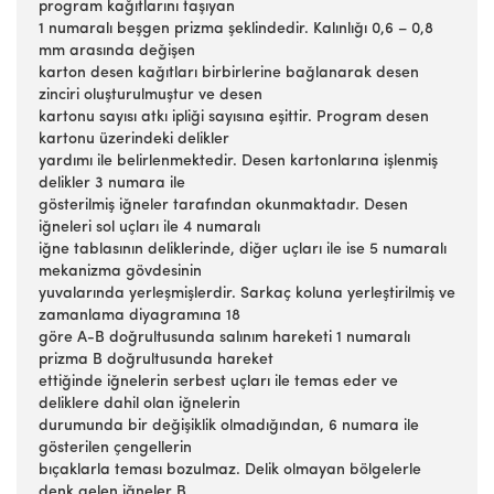
program kağıtlarını taşıyan
1 numaralı beşgen prizma şeklindedir. Kalınlığı 0,6 – 0,8
mm arasında değişen
karton desen kağıtları birbirlerine bağlanarak desen
zinciri oluşturulmuştur ve desen
kartonu sayısı atkı ipliği sayısına eşittir. Program desen
kartonu üzerindeki delikler
yardımı ile belirlenmektedir. Desen kartonlarına işlenmiş
delikler 3 numara ile
gösterilmiş iğneler tarafından okunmaktadır. Desen
iğneleri sol uçları ile 4 numaralı
iğne tablasının deliklerinde, diğer uçları ile ise 5 numaralı
mekanizma gövdesinin
yuvalarında yerleşmişlerdir. Sarkaç koluna yerleştirilmiş ve
zamanlama diyagramına 18
göre A-B doğrultusunda salınım hareketi 1 numaralı
prizma B doğrultusunda hareket
ettiğinde iğnelerin serbest uçları ile temas eder ve
deliklere dahil olan iğnelerin
durumunda bir değişiklik olmadığından, 6 numara ile
gösterilen çengellerin
bıçaklarla teması bozulmaz. Delik olmayan bölgelerle
denk gelen iğneler B