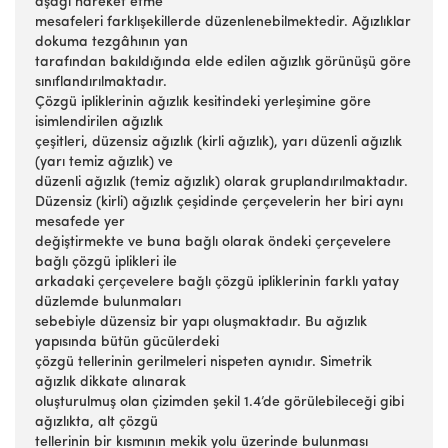
aşağı hareket etme
mesafeleri farklışekillerde düzenlenebilmektedir. Ağızlıklar
dokuma tezgâhının yan
tarafından bakıldığında elde edilen ağızlık görünüşü göre
sınıflandırılmaktadır.
Çözgü ipliklerinin ağızlık kesitindeki yerleşimine göre
isimlendirilen ağızlık
çeşitleri, düzensiz ağızlık (kirli ağızlık), yarı düzenli ağızlık
(yarı temiz ağızlık) ve
düzenli ağızlık (temiz ağızlık) olarak gruplandırılmaktadır.
Düzensiz (kirli) ağızlık çeşidinde çerçevelerin her biri aynı
mesafede yer
değiştirmekte ve buna bağlı olarak öndeki çerçevelere
bağlı çözgü iplikleri ile
arkadaki çerçevelere bağlı çözgü ipliklerinin farklı yatay
düzlemde bulunmaları
sebebiyle düzensiz bir yapı oluşmaktadır. Bu ağızlık
yapısında bütün gücülerdeki
çözgü tellerinin gerilmeleri nispeten aynıdır. Simetrik
ağızlık dikkate alınarak
oluşturulmuş olan çizimden şekil 1.4’de görülebileceği gibi
ağızlıkta, alt çözgü
tellerinin bir kısmının mekik yolu üzerinde bulunması