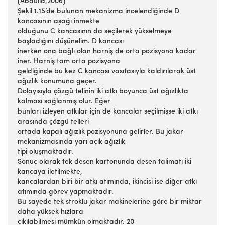
(Abdulla,2006)
Şekil 1.15’de bulunan mekanizma incelendiğinde D
kancasının aşağı inmekte
olduğunu C kancasının da seçilerek yükselmeye
başladığını düşünelim. D kancası
inerken ona bağlı olan harniş de orta pozisyona kadar
iner. Harniş tam orta pozisyona
geldiğinde bu kez C kancası vasıtasıyla kaldırılarak üst
ağızlık konumuna geçer.
Dolayısıyla çözgü telinin iki atkı boyunca üst ağızlıkta
kalması sağlanmış olur. Eğer
bunları izleyen atkılar için de kancalar seçilmişse iki atkı
arasında çözgü telleri
ortada kapalı ağızlık pozisyonuna gelirler. Bu jakar
mekanizmasında yarı açık ağızlık
tipi oluşmaktadır.
Sonuç olarak tek desen kartonunda desen talimatı iki
kancaya iletilmekte,
kancalardan biri bir atkı atımında, ikincisi ise diğer atkı
atımında görev yapmaktadır.
Bu sayede tek stroklu jakar makinelerine göre bir miktar
daha yüksek hızlara
çıkılabilmesi mümkün olmaktadır. 20