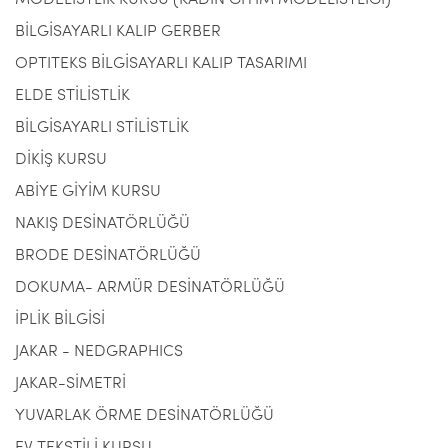
MODELİSTLİK KURSU (KADIN GİYİM MODELİSTLİĞİ)
BİLGİSAYARLI KALIP GERBER
OPTITEKS BİLGİSAYARLI KALIP TASARIMI
ELDE STİLİSTLİK
BİLGİSAYARLI STİLİSTLİK
DİKİŞ KURSU
ABİYE GİYİM KURSU
NAKIŞ DESİNATÖRLÜĞÜ
BRODE DESİNATÖRLÜĞÜ
DOKUMA- ARMÜR DESİNATÖRLÜĞÜ
İPLİK BİLGİSİ
JAKAR - NEDGRAPHICS
JAKAR-SİMETRİ
YUVARLAK ÖRME DESİNATÖRLÜĞÜ