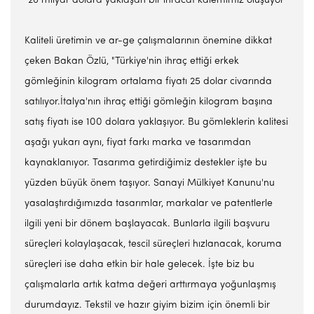
"26 milyar dolara yaklaşan bir ihracat kalemimiz oluşuyor"
Kaliteli üretimin ve ar-ge çalışmalarının önemine dikkat
çeken Bakan Özlü, "Türkiye'nin ihraç ettiği erkek
gömleğinin kilogram ortalama fiyatı 25 dolar civarında
satılıyor.İtalya'nın ihraç ettiği gömleğin kilogram başına
satış fiyatı ise 100 dolara yaklaşıyor. Bu gömleklerin kalitesi
aşağı yukarı aynı, fiyat farkı marka ve tasarımdan
kaynaklanıyor. Tasarıma getirdiğimiz destekler işte bu
yüzden büyük önem taşıyor. Sanayi Mülkiyet Kanunu'nu
yasalaştırdığımızda tasarımlar, markalar ve patentlerle
ilgili yeni bir dönem başlayacak. Bunlarla ilgili başvuru
süreçleri kolaylaşacak, tescil süreçleri hızlanacak, koruma
süreçleri ise daha etkin bir hale gelecek. İşte biz bu
çalışmalarla artık katma değeri arttırmaya yoğunlaşmış
durumdayız. Tekstil ve hazır giyim bizim için önemli bir