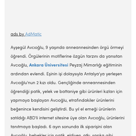
ads by
AdMatic
Ayşegül Avcıoğlu, 9 yaşında anneannesinden örgü örmeyi
öğrendi. Örgülerinin motiflerine özgün tarzını da yansıtan
Avcıoğlu,
Ankara Üniversitesi
Peyzaj Mimarlığı eğitiminin
ardından evlendi. Eşinin işi dolaysıyla Antalya'ya yerleşen
Avcıoğlu'nun 2 kızı oldu. Gençliğinde anneannesinden
öğrendiği patik, yelek ve battaniye gibi ürünleri kızları için
yapmaya başlayan Avcıoğlu, etrafındakiler ürünlerini
beğenince kendisini geliştirdi. Bu yıl el emeği ürünlerin
satıldığı ABD'li internet sitesine üye olan Avcıoğlu, ürünlerini
tanıtmaya başladı. 6 ayın sonunda ilk siparişini alan
Avcıoğlu, bebekler için patik, eldiven, atkı, şapka gibi