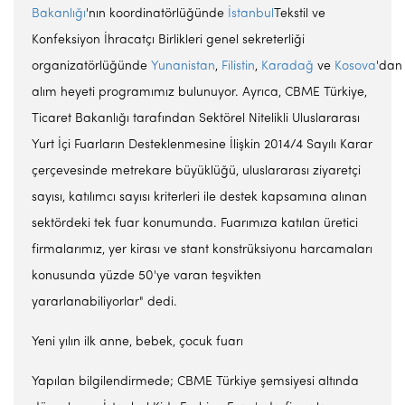
Bakanlığı
'nın koordinatörlüğünde
İstanbul
Tekstil ve
Konfeksiyon İhracatçı Birlikleri genel sekreterliği
organizatörlüğünde
Yunanistan
,
Filistin
,
Karadağ
ve
Kosova
'dan
alım heyeti programımız bulunuyor. Ayrıca, CBME Türkiye,
Ticaret Bakanlığı tarafından Sektörel Nitelikli Uluslararası
Yurt İçi Fuarların Desteklenmesine İlişkin 2014/4 Sayılı Karar
çerçevesinde metrekare büyüklüğü, uluslararası ziyaretçi
sayısı, katılımcı sayısı kriterleri ile destek kapsamına alınan
sektördeki tek fuar konumunda. Fuarımıza katılan üretici
firmalarımız, yer kirası ve stant konstrüksiyonu harcamaları
konusunda yüzde 50'ye varan teşvikten
yararlanabiliyorlar" dedi.
Yeni yılın ilk anne, bebek, çocuk fuarı
Yapılan bilgilendirmede; CBME Türkiye şemsiyesi altında