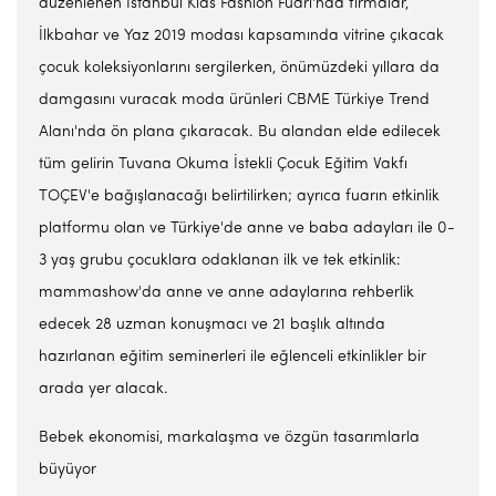
düzenlenen İstanbul Kids Fashion Fuarı'nda firmalar,
İlkbahar ve Yaz 2019 modası kapsamında vitrine çıkacak
çocuk koleksiyonlarını sergilerken, önümüzdeki yıllara da
damgasını vuracak moda ürünleri CBME Türkiye Trend
Alanı'nda ön plana çıkaracak. Bu alandan elde edilecek
tüm gelirin Tuvana Okuma İstekli Çocuk Eğitim Vakfı
TOÇEV'e bağışlanacağı belirtilirken; ayrıca fuarın etkinlik
platformu olan ve Türkiye'de anne ve baba adayları ile 0-
3 yaş grubu çocuklara odaklanan ilk ve tek etkinlik:
mammashow'da anne ve anne adaylarına rehberlik
edecek 28 uzman konuşmacı ve 21 başlık altında
hazırlanan eğitim seminerleri ile eğlenceli etkinlikler bir
arada yer alacak.
Bebek ekonomisi, markalaşma ve özgün tasarımlarla
büyüyor