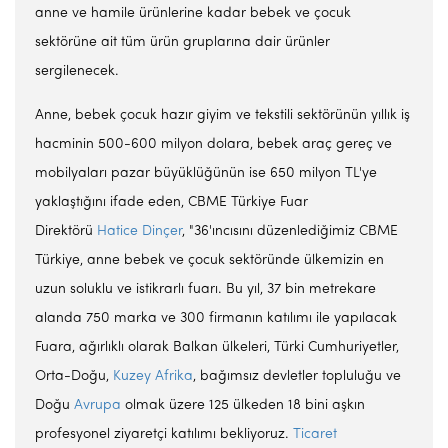
anne ve hamile ürünlerine kadar bebek ve çocuk
sektörüne ait tüm ürün gruplarına dair ürünler
sergilenecek.
Anne, bebek çocuk hazır giyim ve tekstili sektörünün yıllık iş
hacminin 500-600 milyon dolara, bebek araç gereç ve
mobilyaları pazar büyüklüğünün ise 650 milyon TL'ye
yaklaştığını ifade eden, CBME Türkiye Fuar
Direktörü
Hatice Dinçer
, "36'ıncısını düzenlediğimiz CBME
Türkiye, anne bebek ve çocuk sektöründe ülkemizin en
uzun soluklu ve istikrarlı fuarı. Bu yıl, 37 bin metrekare
alanda 750 marka ve 300 firmanın katılımı ile yapılacak
Fuara, ağırlıklı olarak Balkan ülkeleri, Türki Cumhuriyetler,
Orta-Doğu,
Kuzey Afrika
, bağımsız devletler topluluğu ve
Doğu
Avrupa
olmak üzere 125 ülkeden 18 bini aşkın
profesyonel ziyaretçi katılımı bekliyoruz.
Ticaret