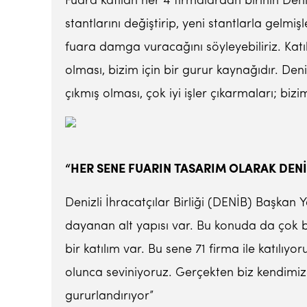
Fuara katılan her 4 firmalardan birinin Deni
stantlarını değiştirip, yeni stantlarla gelmiş
fuara damga vuracağını söyleyebiliriz. Katıl
olması, bizim için bir gurur kaynağıdır. Deni
çıkmış olması, çok iyi işler çıkarmaları; bizim
“HER SENE FUARIN TASARIM OLARAK DEN
Denizli İhracatçılar Birliği (DENİB) Başkan 
dayanan alt yapısı var. Bu konuda da çok baş
bir katılım var. Bu sene 71 firma ile katılıy
olunca seviniyoruz. Gerçekten biz kendimizi
gururlandırıyor”