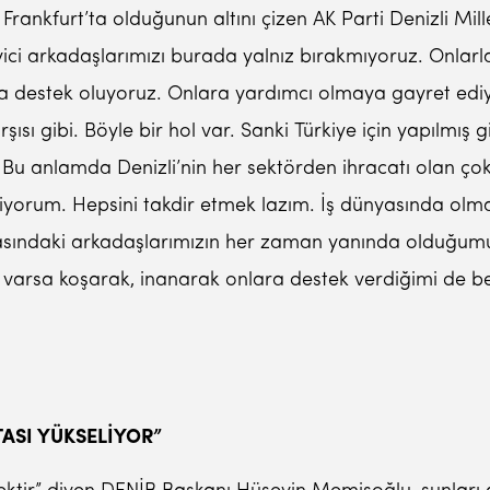
rankfurt’ta olduğunun altını çizen AK Parti Denizli Millet
ci arkadaşlarımızı burada yalnız bırakmıyoruz. Onlarla b
rda destek oluyoruz. Onlara yardımcı olmaya gayret ed
ısı gibi. Böyle bir hol var. Sanki Türkiye için yapılmış gi
. Bu anlamda Denizli’nin her sektörden ihracatı olan çok
diyorum. Hepsini takdir etmek lazım. İş dünyasında olma
sındaki arkadaşlarımızın her zaman yanında olduğumu,
ey varsa koşarak, inanarak onlara destek verdiğimi de be
TASI YÜKSELİYOR”