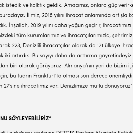
mak istedik ve kalktık geldik. Amacımız, onlara güç veri
buradayız. İlimiz, 2018 yılını ihracat anlamında artışla 
dık. İnşallah, 2019 yılını daha yoğun geçirir, ihracatımızı a
zdeki tüm kurumlarımız ve ihracatçılarımızla, şehrimizi
rak 223, Denizlili ihracatçılar olarak da 171 ülkeye ihra
k iki artırdık. Bu sayıyı daha da arttırma gayretindeyiz. 
ardan biri olarak görüyoruz. Almanya’nın yeri de bizim i
çin, bu fuarın Frankfurt’ta olması son derece önemliydi.
en 27’sine ihracatımız var. Denizlimize mutlu dönüyoruz”
NU SÖYLEYEBİLİRİZ”