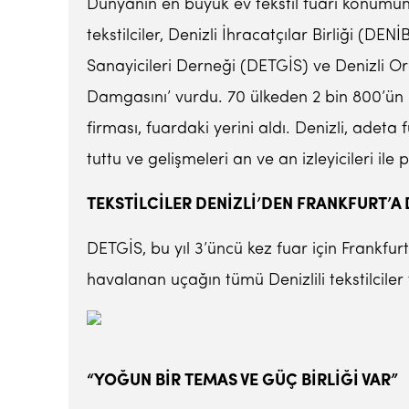
Dünyanın en büyük ev tekstil fuarı konumund
tekstilciler, Denizli İhracatçılar Birliği (D
Sanayicileri Derneği (DETGİS) ve Denizli Org
Damgasını’ vurdu. 70 ülkeden 2 bin 800’ün üz
firması, fuardaki yerini aldı. Denizli, adeta 
tuttu ve gelişmeleri an ve an izleyicileri ile p
TEKSTİLCİLER DENİZLİ’DEN FRANKFURT’
DETGİS, bu yıl 3’üncü kez fuar için Frankfu
havalanan uçağın tümü Denizlili tekstilcile
“YOĞUN BİR TEMAS VE GÜÇ BİRLİĞİ VAR”