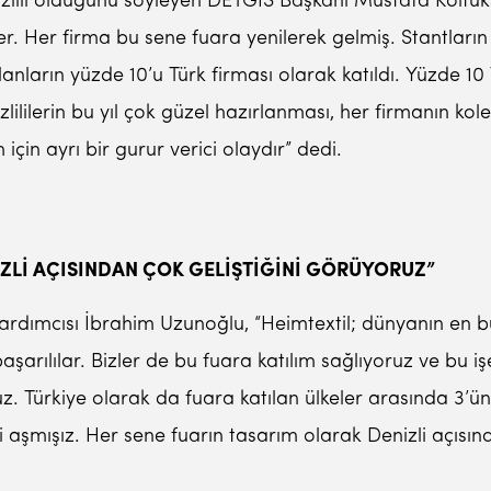
zlili olduğunu söyleyen DETGİS Başkanı Mustafa Koltuksuz
ler. Her firma bu sene fuara yenilerek gelmiş. Stantların ye
anların yüzde 10’u Türk firması olarak katıldı. Yüzde 10 
zlililerin bu yıl çok güzel hazırlanması, her firmanın kol
 için ayrı bir gurur verici olaydır” dedi.
İZLİ AÇISINDAN ÇOK GELİŞTİĞİNİ GÖRÜYORUZ”
Yardımcısı İbrahim Uzunoğlu, “Heimtextil; dünyanın en büy
arılılar. Bizler de bu fuara katılım sağlıyoruz ve bu işe
oruz. Türkiye olarak da fuara katılan ülkeler arasında 3’
 aşmışız. Her sene fuarın tasarım olarak Denizli açısınd