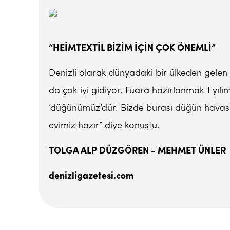
“HEİMTEXTİL BİZİM İÇİN ÇOK ÖNEMLİ”
Denizli olarak dünyadaki bir ülkeden gelen 
da çok iyi gidiyor. Fuara hazırlanmak 1 yılı
‘düğünümüz’dür. Bizde burası düğün havasın
evimiz hazır” diye konuştu.
TOLGA ALP DÜZGÖREN - MEHMET ÜNLER
denizligazetesi.com