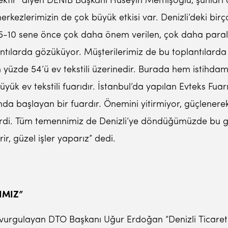
ektir” diyen DENİB Başkanı Hüseyin Memişoğlu, şunları 
 merkezlerimizin de çok büyük etkisi var. Denizli’deki 
5-10 sene önce çok daha önem verilen, çok daha parala
ntılarda gözüküyor. Müşterilerimiz de bu toplantılarda 
n yüzde 54’ü ev tekstili üzerinedir. Burada hem istihd
ük ev tekstili fuarıdır. İstanbul’da yapılan Evteks Fuarı 
başında başlayan bir fuardır. Önemini yitirmiyor, güçlener
irdi. Tüm temennimiz de Denizli’ye döndüğümüzde bu gö
rir, güzel işler yaparız” dedi.
IMIZ”
ni vurgulayan DTO Başkanı Uğur Erdoğan “Denizli Ticaret