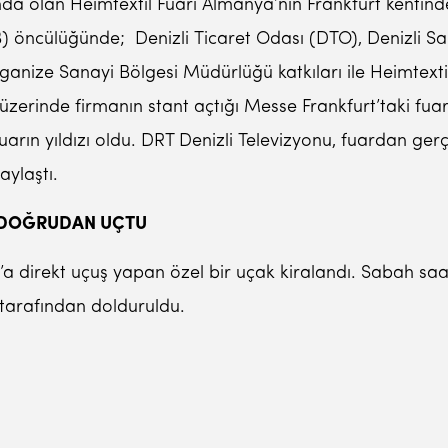
a olan Heimtextil Fuarı Almanya’nın Frankfurt kentinde 
ENİB) öncülüğünde; Denizli Ticaret Odası (DTO), Denizli S
anize Sanayi Bölgesi Müdürlüğü katkıları ile Heimtextil 
erinde firmanın stant açtığı Messe Frankfurt’taki fuara;
fuarın yıldızı oldu. DRT Denizli Televizyonu, fuardan gerç
aylaştı.
A DOĞRUDAN UÇTU
rt’a direkt uçuş yapan özel bir uçak kiralandı. Sabah s
r tarafından dolduruldu.