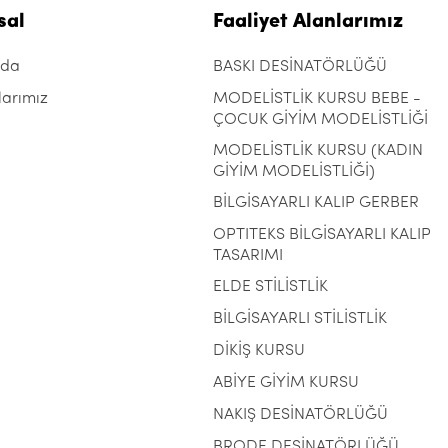
sal
Faaliyet Alanlarımız
zda
BASKI DESİNATÖRLÜĞÜ
larımız
MODELİSTLİK KURSU BEBE -
ÇOCUK GİYİM MODELİSTLİĞİ
MODELİSTLİK KURSU (KADIN
GİYİM MODELİSTLİĞİ)
BİLGİSAYARLI KALIP GERBER
OPTITEKS BİLGİSAYARLI KALIP
TASARIMI
ELDE STİLİSTLİK
BİLGİSAYARLI STİLİSTLİK
DİKİŞ KURSU
ABİYE GİYİM KURSU
NAKIŞ DESİNATÖRLÜĞÜ
BRODE DESİNATÖRLÜĞÜ