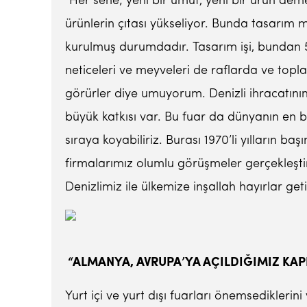
“Her sene; yeni bir umut, yeni bir ürün dem
ürünlerin çıtası yükseliyor. Bunda tasarım
kurulmuş durumdadır. Tasarım işi, bundan 
neticeleri ve meyveleri de raflarda ve topla
görürler diye umuyorum. Denizli ihracatını
büyük katkısı var. Bu fuar da dünyanın en büy
sıraya koyabiliriz. Burası 1970’li yılların 
firmalarımız olumlu görüşmeler gerçekleşt
Denizlimiz ile ülkemize inşallah hayırlar geti
“ALMANYA, AVRUPA’YA AÇILDIĞIMIZ KAP
Yurt içi ve yurt dışı fuarları önemsedikleri