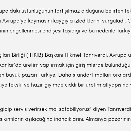
upa'daki üstünlüğünün tartışılmaz olduğunu belirten teksti
u Avrupa'ya kaymasını kaygıyla izlediklerini vurguladı. G
ının engellenmesi endişesi taşıdığı ve bu nedenle Türkiy
ıları Birliği (İHKİB) Başkanı Hikmet Tanrıverdi, Avrupa
kanlar'da üretim yaptırmak için girişimlerde bulunduğu
n büyük pazarı Türkiye. Daha standart malları oralarda 
iye tekstil ve hazır giyimde ciddi bir üretim altyapısın
 gidip servis verirsek mal satabiliyoruz" diyen Tanrıve
kıntıların aşılacağına inandıklarını, Almanya pazarının