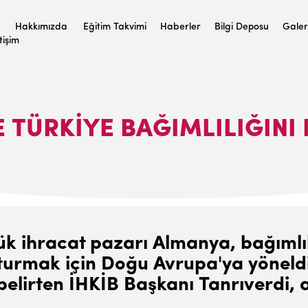
Hakkımızda
Eğitim Takvimi
Haberler
Bilgi Deposu
Galer
etişim
 TÜRKIYE BAĞIMLILIĞINI
yük ihracat pazarı Almanya, bağımlı
uşturmak için Doğu Avrupa'ya yönel
 belirten İHKİB Başkanı Tanrıverdi