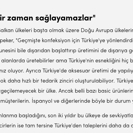
çbir zaman sağlayamazlar"
n Balkan ülkeleri başta olmak üzere Doğu Avrupa ülkeleri
peker, "Geçmişte konfeksiyon için Türkiye'ye yönlendirdi
unesini bile dışarıdan başlattırıp üretimini de dışarı
li alanlarda üretebilirler ama Türkiye'nin esnekliğini h
z oluyor. Ayrıca Türkiye'de aksesuar üretimi de yapıl
ok daha hızlı bir tedarik zinciri oluşturulabiliyor. Türki
zgeçilemeyecek bir ülke. Ancak belli bazı basic ürünler
 müşterilerin. İspanyol ve diğerlerinde böyle bir durum 
lanma başladığını, son iki yıldır bu ülkeye de sevkiyatlar
lerin ise tam tersine Türkiye'den taleplerini daha da ar