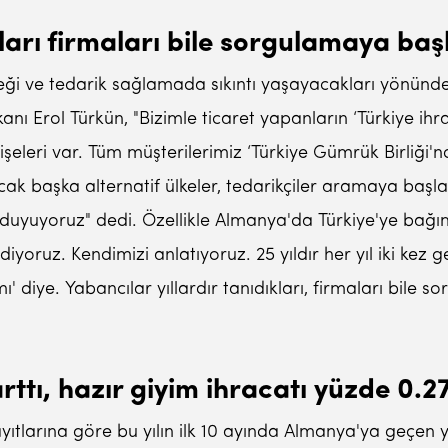
kları firmaları bile sorgulamaya baş
eği ve tedarik sağlamada sıkıntı yaşayacakları yönünde 
ı Erol Türkün, "Bizimle ticaret yapanların ‘Türkiye ihr
şeleri var. Tüm müşterilerimiz ‘Türkiye Gümrük Birliği'n
ak başka alternatif ülkeler, tedarikçiler aramaya baş
 duyuyoruz" dedi. Özellikle Almanya'da Türkiye'ye bağ
idiyoruz. Kendimizi anlatıyoruz. 25 yıldır her yıl iki ke
ı' diye. Yabancılar yıllardır tanıdıkları, firmaları bile
arttı, hazır giyim ihracatı yüzde 0.2
ayıtlarına göre bu yılın ilk 10 ayında Almanya'ya geçen 