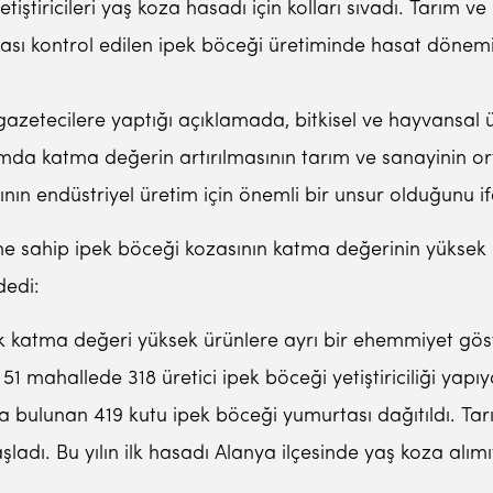
etiştiricileri yaş koza hasadı için kolları sıvadı. Tarım
ı kontrol edilen ipek böceği üretiminde hasat dönemi,
etecilere yaptığı açıklamada, bitkisel ve hayvansal ür
Tarımda katma değerin artırılmasının tarım ve sanayinin
nın endüstriyel üretim için önemli bir unsur olduğunu if
me sahip ipek böceği kozasının katma değerinin yüksek ol
dedi:
katma değeri yüksek ürünlere ayrı bir ehemmiyet göst
1 mahallede 318 üretici ipek böceği yetiştiriciliği yapıy
urta bulunan 419 kutu ipek böceği yumurtası dağıtıldı. 
şladı. Bu yılın ilk hasadı Alanya ilçesinde yaş koza alım