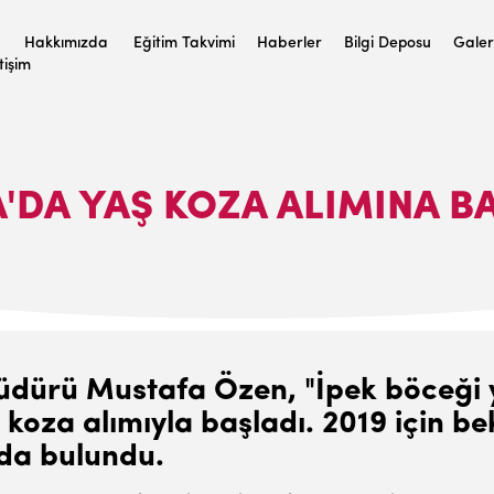
Hakkımızda
Eğitim Takvimi
Haberler
Bilgi Deposu
Galer
etişim
'DA YAŞ KOZA ALIMINA B
rü Mustafa Özen, "İpek böceği yetiş
 koza alımıyla başladı. 2019 için b
nda bulundu.