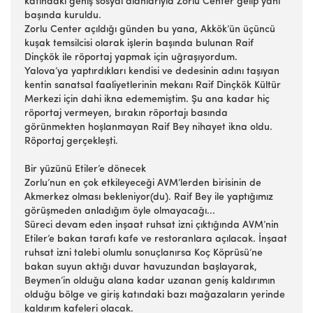
katındaki geniş sosyal alanlarıyla Zorlu Center gelip yanı
başında kuruldu.
Zorlu Center açıldığı günden bu yana, Akkök’ün üçüncü
kuşak temsilcisi olarak işlerin başında bulunan Raif
Dinçkök ile röportaj yapmak için uğraşıyordum.
Yalova’ya yaptırdıkları kendisi ve dedesinin adını taşıyan
kentin sanatsal faaliyetlerinin mekanı Raif Dinçkök Kültür
Merkezi için dahi ikna edememiştim. Şu ana kadar hiç
röportaj vermeyen, bırakın röportajı basında
görünmekten hoşlanmayan Raif Bey nihayet ikna oldu.
Röportaj gerçekleşti.
Bir yüzünü Etiler’e dönecek
Zorlu’nun en çok etkileyeceği AVM’lerden birisinin de
Akmerkez olması bekleniyor(du). Raif Bey ile yaptığımız
görüşmeden anladığım öyle olmayacağı...
Süreci devam eden inşaat ruhsat izni çıktığında AVM’nin
Etiler’e bakan tarafı kafe ve restoranlara açılacak. İnşaat
ruhsat izni talebi olumlu sonuçlanırsa Koç Köprüsü’ne
bakan suyun aktığı duvar havuzundan başlayarak,
Beymen’in olduğu alana kadar uzanan geniş kaldırımın
olduğu bölge ve giriş katındaki bazı mağazaların yerinde
kaldırım kafeleri olacak.