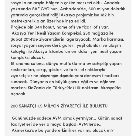
sosyal alanlarıyla bölgenin çekim merkezi oldu. Anadolu
yakasında SAF GYO’nun, Acıbadem’de, 600 milyon dolarlık
yatırımla gerçekleştirdiği Akasya projemiz ise 182 bin
metrekarelik alan üzerinde inşa edildi.
Projede bin 344 konut, home ofis ve ticari ofis var.
Akasya Yeni Nesil Yaşam Kompleksi, 250 mağaza ile
Şubat 2014’de ziyaretçilerini ağırlayacak. Marka karması,
sosyal yaşam seçenekleri, gölleri, yeşil alanları ve ulaşım
kolaylığı ile Akasya İstanbul’un en iddialı yeni nesil yaşam
kompleksi olacak.
15 sinema salonu, dünya mutfaklarına ev sahipliği yapan
restoranları, sergi, gösteri ve farklı etkinlikleriyle
ziyaretçilerine alışverişin dışında yeni deneyim fırsatları
sunacak. Dünyanın en büyük çocuk eğitim ve eğlence
markası KidZania da Türkiye’deki ilk noktasını Akasya’da
açacak...
200 SANATÇI 1.5 MİLYON ZİYARETÇİ İLE BULUŞTU
Günümüzde sadece AVM olmak yetmiyor... Kültür, sanat
faaliyetleri de yer almaya başladı AVM’lerde...
Akmerkez’de bu yönde etkinlikler var mı, olacak mı?