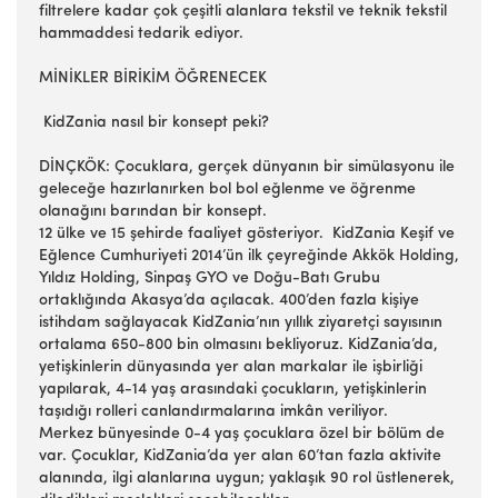
filtrelere kadar çok çeşitli alanlara tekstil ve teknik tekstil
hammaddesi tedarik ediyor.
MİNİKLER BİRİKİM ÖĞRENECEK
KidZania nasıl bir konsept peki?
DİNÇKÖK: Çocuklara, gerçek dünyanın bir simülasyonu ile
geleceğe hazırlanırken bol bol eğlenme ve öğrenme
olanağını barından bir konsept.
12 ülke ve 15 şehirde faaliyet gösteriyor. KidZania Keşif ve
Eğlence Cumhuriyeti 2014’ün ilk çeyreğinde Akkök Holding,
Yıldız Holding, Sinpaş GYO ve Doğu-Batı Grubu
ortaklığında Akasya’da açılacak. 400’den fazla kişiye
istihdam sağlayacak KidZania’nın yıllık ziyaretçi sayısının
ortalama 650-800 bin olmasını bekliyoruz. KidZania’da,
yetişkinlerin dünyasında yer alan markalar ile işbirliği
yapılarak, 4-14 yaş arasındaki çocukların, yetişkinlerin
taşıdığı rolleri canlandırmalarına imkân veriliyor.
Merkez bünyesinde 0-4 yaş çocuklara özel bir bölüm de
var. Çocuklar, KidZania’da yer alan 60’tan fazla aktivite
alanında, ilgi alanlarına uygun; yaklaşık 90 rol üstlenerek,