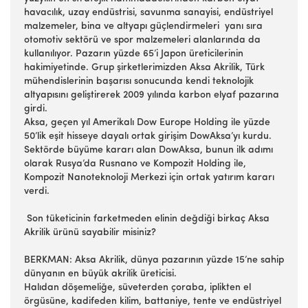
havacılık, uzay endüstrisi, savunma sanayisi, endüstriyel
malzemeler, bina ve altyapı güçlendirmeleri yanı sıra
otomotiv sektörü ve spor malzemeleri alanlarında da
kullanılıyor. Pazarın yüzde 65’i Japon üreticilerinin
hakimiyetinde. Grup şirketlerimizden Aksa Akrilik, Türk
mühendislerinin başarısı sonucunda kendi teknolojik
altyapısını geliştirerek 2009 yılında karbon elyaf pazarına
girdi.
Aksa, geçen yıl Amerikalı Dow Europe Holding ile yüzde
50’lik eşit hisseye dayalı ortak girişim DowAksa’yı kurdu.
Sektörde büyüme kararı alan DowAksa, bunun ilk adımı
olarak Rusya’da Rusnano ve Kompozit Holding ile,
Kompozit Nanoteknoloji Merkezi için ortak yatırım kararı
verdi.
Son tüketicinin farketmeden elinin değdiği birkaç Aksa
Akrilik ürünü sayabilir misiniz?
BERKMAN: Aksa Akrilik, dünya pazarının yüzde 15’ne sahip
dünyanın en büyük akrilik üreticisi.
Halıdan döşemeliğe, süveterden çoraba, iplikten el
örgüsüne, kadifeden kilim, battaniye, tente ve endüstriyel