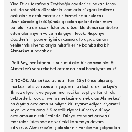
Yine Etiler tarafında Zeytinoğlu caddesine bakan teras
katı da yeniden düzenlenip, camlarla rüzgarı kesilerek
açık alan olarak misafirlerin hizmetine sunulacak.
Uzun süredir gördüğümüz geceleri ışıklandırılan mavi
panolar kaldırılacak, İstanbul’u özellikle denizi sembolize
eden alüminyum ve cam ile giydirilecek. Nispetiye
Caddesi’nin popülerliğini arkasına alıp açık alanları,
yenilenmiş sinemalarıyla misafirlerine bambaşka bir
Akmerkez sunacaklar.
Raif Bey, her İstanbullunun mutlaka bir anısının olduğu
Akmerkez’i yeni rekabet ortamına nasıl hazırlıyorsunuz?
DİNÇKÖK: Akmerkez, bundan tam 20 yıl önce alışveriş
merkezi, ofis ve rezidans yaşamını birleştirerek Türkiye’yi
ilk kez alışveriş ve yaşam merkezi konseptiyle tanıştırdı.
Sektörde birçok alışveriş merkezine örnek olan Akmerkez’i
hâlâ yılda ortalama 14 milyon kişi ziyaret ediyor. Ziyaretçi
sayısı ve ortalama 3.5 saatlik ziyaret süresiyle dünya
ortalamasının çok üstünde. Dünya standartlarındaki
markalar listesinde de yerimizi korumaya devam
ediyoruz. Akmerkez’in iç alanlarının yenilenme çalışmaları