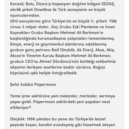
Kocaeli, Bolu, Düzce’yi kapsayan dağıtım bölgesi SEDAŞ,
akrilik şirketi DowAksa ile Türk sanayisinin en büyük
oyuncularından.
2012 sonuçlarına göre Türkiye’nin en büyük 11. şirketi. Yıllık
cirosu 3 milyar dolar...Koç Grubu Eski Planlama ve İnsan
Kaynakları Grubu Başkanı Mehmet Ali Berkman’ın
başkanlığında kurumsallaşma çalışmaları tamamlanmış.
Kimya, enerji ve gayrimenkul alanlarına odaklanmış
grubun genç patronu Raif Dinçkök, Ak Enerji, Aksa, Akiş,
Akcez’in Yönetim Kurulu Başkanı Mehmet Ali Berkman,
grubun CEO’su Ahmet Dördüncü’nün katıldığı sohbetimiz
akşamın ilerleyen saatlerine kadar sürünce, Boğaz
köprüsünü ışıklı haliyle fotoğrafladık.
Şehir kulübü Papermoon
Yeme içme sektörüne yeni mekanlar, markalar, sermaye
yapısı geldi. Papermoon sektördeki yeni yapıdan nasıl
etkileniyor?
Dinçkök: 1996 yılından bu yana da Türkiye’de lezzet
peşinde koşan, kendini evindeymiş gibi hissetmek isteyen