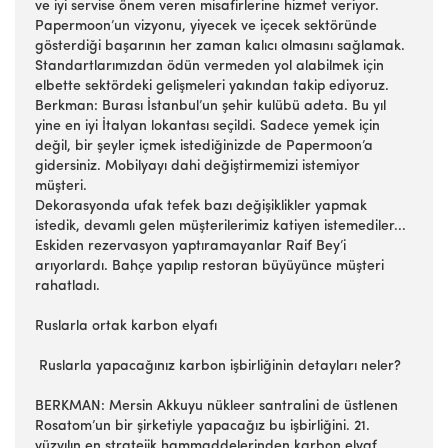
ve iyi servise önem veren misafirlerine hizmet veriyor.
Papermoon’un vizyonu, yiyecek ve içecek sektöründe
gösterdiği başarının her zaman kalıcı olmasını sağlamak.
Standartlarımızdan ödün vermeden yol alabilmek için
elbette sektördeki gelişmeleri yakından takip ediyoruz.
Berkman: Burası İstanbul’un şehir kulübü adeta. Bu yıl
yine en iyi İtalyan lokantası seçildi. Sadece yemek için
değil, bir şeyler içmek istediğinizde de Papermoon’a
gidersiniz. Mobilyayı dahi değiştirmemizi istemiyor
müşteri.
Dekorasyonda ufak tefek bazı değişiklikler yapmak
istedik, devamlı gelen müşterilerimiz katiyen istemediler...
Eskiden rezervasyon yaptıramayanlar Raif Bey’i
arıyorlardı. Bahçe yapılıp restoran büyüyünce müşteri
rahatladı.
Ruslarla ortak karbon elyafı
Ruslarla yapacağınız karbon işbirliğinin detayları neler?
BERKMAN: Mersin Akkuyu nükleer santralini de üstlenen
Rosatom’un bir şirketiyle yapacağız bu işbirliğini. 21.
yüzyılın en stratejik hammaddelerinden karbon elyaf