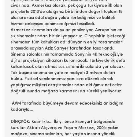
civarında. Akmerkez olarak, pek çoğu Türkiye’de ilk olan
projelerle 2013’de aldığımız birbirinden değerli toplam 15
uluslararası ödül doğru yolda ilerlediğimizi ve kaliteli
hizmet anlayışını benimsediğimizi tescilledi.
Akmerkez sinemaları da şu an yenileniyor. Avrupa’nın en
şık sinemalarından birisini yapıyoruz. Cinepink’in işleteceği
sinemanın tüm koltukları adı dünyanın en iyi tasarımcıları
arasında sayılan Aziz Sarıyer tarafından tasarlandı.
Sinema salonlarının tamamında Sony’nin 4K teknolojisiyle
dijital projeksiyon cihazları kullanılacak. Türkiye’de ilk defa
kullanılacak olan atmos ses sistemi iki salonda yer alacak.
Tek başına sinemanın yatırım maliyeti 3 milyon doları
buldu. Fiziksel yenilenmemiz yanı sıra düzenli olarak
yaptığımız müşteri araştırmalarından aldığımız neticeler
doğrultusunda mağaza karmasını da sürekli yeniliyoruz.
AVM tarafında büyümeye devam edeceksiniz anladığım
kadarıyla...
DİNÇKÖK: Kesinlikle... İki yıl önce Esenyurt bölgesinde
kurulan Akbatı Alışveriş ve Yaşam Merkezi, 200’e yakın
mağaza, sinema salonları, her yaştan insana yönelik