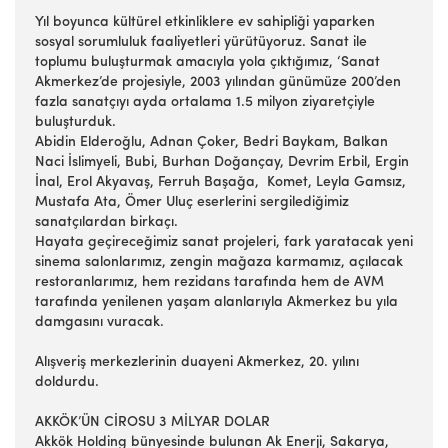
Yıl boyunca kültürel etkinliklere ev sahipliği yaparken
sosyal sorumluluk faaliyetleri yürütüyoruz. Sanat ile
toplumu buluşturmak amacıyla yola çıktığımız, ‘Sanat
Akmerkez’de projesiyle, 2003 yılından günümüze 200’den
fazla sanatçıyı ayda ortalama 1.5 milyon ziyaretçiyle
buluşturduk.
Abidin Elderoğlu, Adnan Çoker, Bedri Baykam, Balkan
Naci İslimyeli, Bubi, Burhan Doğançay, Devrim Erbil, Ergin
İnal, Erol Akyavaş, Ferruh Başağa, Komet, Leyla Gamsız,
Mustafa Ata, Ömer Uluç eserlerini sergilediğimiz
sanatçılardan birkaçı.
Hayata geçireceğimiz sanat projeleri, fark yaratacak yeni
sinema salonlarımız, zengin mağaza karmamız, açılacak
restoranlarımız, hem rezidans tarafında hem de AVM
tarafında yenilenen yaşam alanlarıyla Akmerkez bu yıla
damgasını vuracak.
Alışveriş merkezlerinin duayeni Akmerkez, 20. yılını
doldurdu.
AKKÖK’ÜN CİROSU 3 MİLYAR DOLAR
Akkök Holding bünyesinde bulunan Ak Enerji, Sakarya,