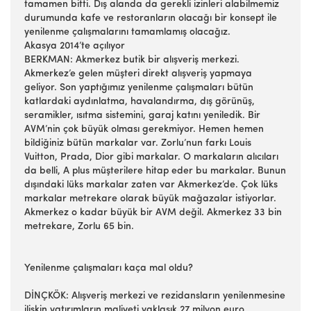
tamamen bitti. Dış alanda da gerekli izinleri alabilmemiz
durumunda kafe ve restoranların olacağı bir konsept ile
yenilenme çalışmalarını tamamlamış olacağız.
Akasya 2014’te açılıyor
BERKMAN: Akmerkez butik bir alışveriş merkezi.
Akmerkez’e gelen müşteri direkt alışveriş yapmaya
geliyor. Son yaptığımız yenilenme çalışmaları bütün
katlardaki aydınlatma, havalandırma, dış görünüş,
seramikler, ısıtma sistemini, garaj katını yeniledik. Bir
AVM’nin çok büyük olması gerekmiyor. Hemen hemen
bildiğiniz bütün markalar var. Zorlu’nun farkı Louis
Vuitton, Prada, Dior gibi markalar. O markaların alıcıları
da belli, A plus müşterilere hitap eder bu markalar. Bunun
dışındaki lüks markalar zaten var Akmerkez’de. Çok lüks
markalar metrekare olarak büyük mağazalar istiyorlar.
Akmerkez o kadar büyük bir AVM değil. Akmerkez 33 bin
metrekare, Zorlu 65 bin.
Yenilenme çalışmaları kaça mal oldu?
DİNÇKÖK: Alışveriş merkezi ve rezidansların yenilenmesine
ilişkin yatırımların maliyeti yaklaşık 27 milyon euro