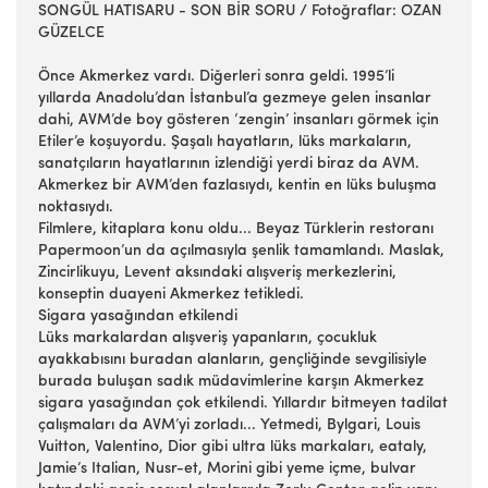
SONGÜL HATISARU - SON BİR SORU / Fotoğraflar: OZAN
GÜZELCE
Önce Akmerkez vardı. Diğerleri sonra geldi. 1995’li
yıllarda Anadolu’dan İstanbul’a gezmeye gelen insanlar
dahi, AVM’de boy gösteren ‘zengin’ insanları görmek için
Etiler’e koşuyordu. Şaşalı hayatların, lüks markaların,
sanatçıların hayatlarının izlendiği yerdi biraz da AVM.
Akmerkez bir AVM’den fazlasıydı, kentin en lüks buluşma
noktasıydı.
Filmlere, kitaplara konu oldu... Beyaz Türklerin restoranı
Papermoon’un da açılmasıyla şenlik tamamlandı. Maslak,
Zincirlikuyu, Levent aksındaki alışveriş merkezlerini,
konseptin duayeni Akmerkez tetikledi.
Sigara yasağından etkilendi
Lüks markalardan alışveriş yapanların, çocukluk
ayakkabısını buradan alanların, gençliğinde sevgilisiyle
burada buluşan sadık müdavimlerine karşın Akmerkez
sigara yasağından çok etkilendi. Yıllardır bitmeyen tadilat
çalışmaları da AVM’yi zorladı... Yetmedi, Bylgari, Louis
Vuitton, Valentino, Dior gibi ultra lüks markaları, eataly,
Jamie’s Italian, Nusr-et, Morini gibi yeme içme, bulvar