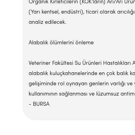
Organik Kirleticilerin (KOK'ların) Arı/Arı Ürün
(Yarı kentsel, endüstri), ticari olarak arıc
analiz edilecek.
Alabalık ölümlerini önleme
Veteriner Fakültesi Su Ürünleri Hastalıklar
alabalık kuluçkahanelerinde en çok balık ka
gelişiminde rol oynayan genlerin varlığı ve y
kullanımının sağlanması ve lüzumsuz antimi
- BURSA