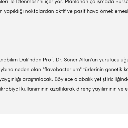
leri ile İzlenmesi"ni içeriyor. Planlanan çalışmada Bursa İl
ılığın yapıldığı noktalardan aktif ve pasif hava örneklem
ı Anabilim Dalı'ndan Prof. Dr. Soner Altun'un yürütücül
ybına neden olan "flavobacterium" türlerinin genetik ka
aygınlığı araştırılacak. Böylece alabalık yetiştiriciliği
krobiyal kullanımının azaltılarak direnç yayılımının ve