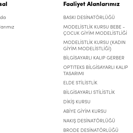
sal
Faaliyet Alanlarımız
zda
BASKI DESİNATÖRLÜĞÜ
larımız
MODELİSTLİK KURSU BEBE -
ÇOCUK GİYİM MODELİSTLİĞİ
MODELİSTLİK KURSU (KADIN
GİYİM MODELİSTLİĞİ)
BİLGİSAYARLI KALIP GERBER
OPTITEKS BİLGİSAYARLI KALIP
TASARIMI
ELDE STİLİSTLİK
BİLGİSAYARLI STİLİSTLİK
DİKİŞ KURSU
ABİYE GİYİM KURSU
NAKIŞ DESİNATÖRLÜĞÜ
BRODE DESİNATÖRLÜĞÜ