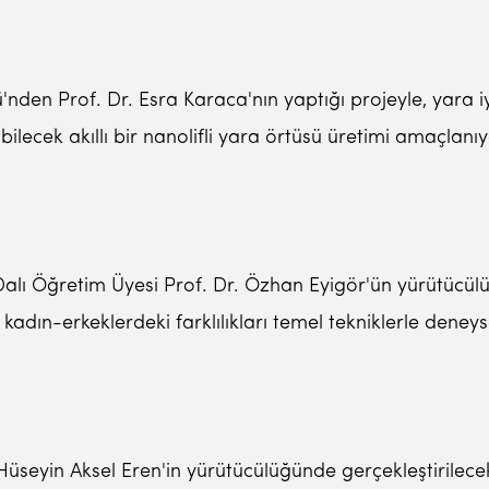
nden Prof. Dr. Esra Karaca'nın yaptığı projeyle, yara iy
lecek akıllı bir nanolifli yara örtüsü üretimi amaçlanıy
m Dalı Öğretim Üyesi Prof. Dr. Özhan Eyigör'ün yürütücü
 kadın-erkeklerdeki farklılıkları temel tekniklerle deney
Hüseyin Aksel Eren'in yürütücülüğünde gerçekleştirilecek