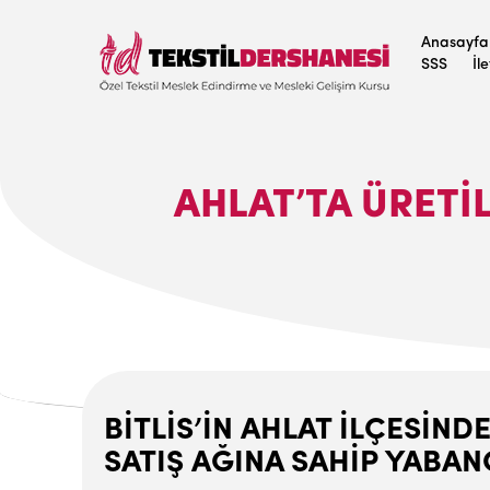
Anasayfa
SSS
İl
AHLAT’TA ÜRETI
BİTLİS’İN AHLAT İLÇESİND
SATIŞ AĞINA SAHİP YABANC