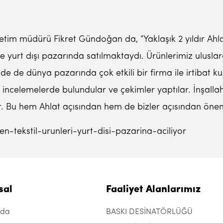
üretim müdürü Fikret Gündoğan da, “Yaklaşık 2 yıldır Ah
urt dışı pazarında satılmaktaydı. Ürünlerimiz uluslarar
nde de dünya pazarında çok etkili bir firma ile irtibat ku
er, incelemelerde bulundular ve çekimler yaptılar. İnşall
Bu hem Ahlat açısından hem de bizler açısından öneml
n-tekstil-urunleri-yurt-disi-pazarina-aciliyor
sal
Faaliyet Alanlarımız
zda
BASKI DESİNATÖRLÜĞÜ