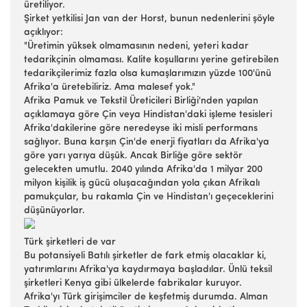
üretiliyor.
Şirket yetkilisi Jan van der Horst, bunun nedenlerini şöyle
açıklıyor:
"Üretimin yüksek olmamasının nedeni, yeteri kadar
tedarikçinin olmaması. Kalite koşullarını yerine getirebilen
tedarikçilerimiz fazla olsa kumaşlarımızın yüzde 100'ünü
Afrika'a üretebiliriz. Ama malesef yok."
Afrika Pamuk ve Tekstil Üreticileri Birliği'nden yapılan
açıklamaya göre Çin veya Hindistan'daki işleme tesisleri
Afrika'dakilerine göre neredeyse iki misli performans
sağlıyor. Buna karşın Çin'de enerji fiyatları da Afrika'ya
göre yarı yarıya düşük. Ancak Birliğe göre sektör
gelecekten umutlu. 2040 yılında Afrika'da 1 milyar 200
milyon kişilik iş gücü oluşacağından yola çıkan Afrikalı
pamukçular, bu rakamla Çin ve Hindistan'ı geçeceklerini
düşünüyorlar.
Türk şirketleri de var
Bu potansiyeli Batılı şirketler de fark etmiş olacaklar ki,
yatırımlarını Afrika'ya kaydırmaya başladılar. Ünlü teksil
şirketleri Kenya gibi ülkelerde fabrikalar kuruyor.
Afrika'yı Türk girişimciler de keşfetmiş durumda. Alman