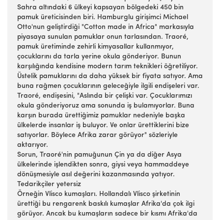
Sahra altındaki 6 ülkeyi kapsayan bölgedeki 450 bin
pamuk üreticisinden biri. Hamburglu girişimci Michael
Otto'nun geliştirdiği "Cotton made in Africa" markasıyla
piyasaya sunulan pamuklar onun tarlasından. Traoré,
pamuk üretiminde zehirli kimyasallar kullanmıyor,
çocuklarını da tarla yerine okula gönderiyor. Bunun
karşılığında kendisine modern tarım teknikleri öğretiliyor.
Üstelik pamuklarını da daha yüksek bir fiyata satıyor. Ama
buna rağmen çocuklarının geleceğiyle ilgili endişeleri var.
Traoré, endişesini, "Aslında bir çelişki var. Çocuklarımızı
okula gönderiyoruz ama sonunda iş bulamıyorlar. Buna
karşın burada ürettiğimiz pamuklar nedeniyle başka
ülkelerde insanlar iş buluyor. Ve onlar ürettiklerini bize
satıyorlar. Böylece Afrika zarar görüyor" sözleriyle
aktarıyor.
Sorun, Traoré'nin pamuğunun Çin ya da diğer Asya
ülkelerinde işlendikten sonra, giysi veya hammaddeye
dönüşmesiyle asıl değerini kazanmasında yatıyor.
Tedarikçiler yetersiz
Örneğin Vlisco kumaşları. Hollandalı Vlisco şirketinin
ürettiği bu rengarenk baskılı kumaşlar Afrika'da çok ilgi
görüyor. Ancak bu kumaşların sadece bir kısmı Afrika'da