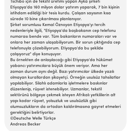
Tschibo için de tekstil üretimi yapan Ayka şirketi
Etiyopya'da 160 milyon dolar yatırım yaparak, 7 bin kişinin
istihdam edildiği bir tesis kurdu. Çalışan sayısının kısa
sürede 10 bine çıkarılması planlanıyor.
Şirket sorumlusu Kemal Öznoyan Etiyopya'yı tercih
nedenleriyle ilgili, "Etiyopya'da başbakanın cep telefonu
numarası bende var. Tüm bakanların numaraları var ve
onlara her zaman ulaşabiliyorum. Bir sorun çıktığında cep
telefonuyla çözebiliyorum. Etiyopya'da bu şekilde
çalışıyoruz" diye konuşuyor.
Bu örnekten de anlaşılacağı gibi Etiyopya'da hükümet
yabancı yatırımcılara büyük önem veriyor. Ama her
zaman durum aynı değil. Bazı yatırımcılar ülkede yazılı
olmayan kurallardan şikayetçi. Örneğin usulsüz tahsilatlar
yapılabiliyor. Silahlı adamlarla işletmelere baskınlar
düzenlenip, rüşvet istenebiliyor. Uzmanlar, tekstil
sektörünü bölgeye çekmek isteyen Afrikalı yetkililerin alt
yapı kadar rüşvet, yolsuzluk ve usulsüzlük gibi
olumsuzlukların da ortadan kaldırılmasına gayret etmeleri
gerektiğini belirtiyorlar.
©Deutsche Welle Türkçe
Andreas Becker