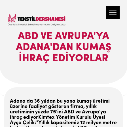
ABD VE AVRUPA'YA
ADANA'DAN KUMAŞ
İHRAÇ EDIYORLAR
Adana'da 36 yıldan bu yana kumaş üretimi
üzerine faaliyet gösteren firma, yıllık
üretiminin yüzde 75'ini ABD ve Avrupa'ya
ihraç ediyorKimtex Yönetim Kurulu Üyesi
Ayça Çelik:"Yıllık kapasitemiz 12 milyon metre