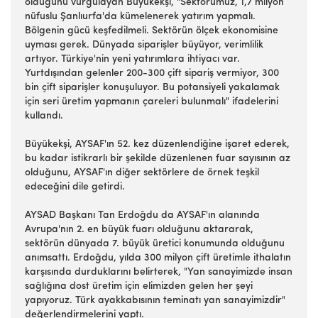
olduğunu vurgulayan Büyükekşi, "Sektörümüz, 1,7 milyon
nüfuslu Şanlıurfa'da kümelenerek yatırım yapmalı.
Bölgenin gücü keşfedilmeli. Sektörün ölçek ekonomisine
uyması gerek. Dünyada siparişler büyüyor, verimlilik
artıyor. Türkiye'nin yeni yatırımlara ihtiyacı var.
Yurtdışından gelenler 200-300 çift sipariş vermiyor, 300
bin çift siparişler konuşuluyor. Bu potansiyeli yakalamak
için seri üretim yapmanın çareleri bulunmalı" ifadelerini
kullandı.
Büyükekşi, AYSAF'ın 52. kez düzenlendiğine işaret ederek,
bu kadar istikrarlı bir şekilde düzenlenen fuar sayısının az
olduğunu, AYSAF'ın diğer sektörlere de örnek teşkil
edeceğini dile getirdi.
AYSAD Başkanı Tan Erdoğdu da AYSAF'ın alanında
Avrupa'nın 2. en büyük fuarı olduğunu aktararak,
sektörün dünyada 7. büyük üretici konumunda olduğunu
anımsattı. Erdoğdu, yılda 300 milyon çift üretimle ithalatın
karşısında durduklarını belirterek, "Yan sanayimizde insan
sağlığına dost üretim için elimizden gelen her şeyi
yapıyoruz. Türk ayakkabısının teminatı yan sanayimizdir"
değerlendirmelerini yaptı.