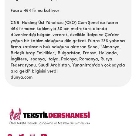
Fuara 464 firma katılıyor
CNR Holding Üst Yöneticisi (CEO) Cem Şenel ise fuarın
464 firmanın katılımıyla 30 bin metrekare alanda
düzenlendiği bilgisini vererek, özellikle İtalya ve Çin'den
yoğun bir katılım olduğunu dile getirdi. Fuara 236 yabancı
firma katılımının bulunduğunu aktaran Şenel, "Almanya,
Birleşik Arap Emirlikleri, Bulgaristan, Fransa, Hollanda,
İngiltere, İspanya, İtalya, Polonya, Romanya, Rusya
Federasyonu, Suudi Arabistan, Yunanistan'dan çok sayıda
alıcı geldi" bilgisini verdi.
dünya.com