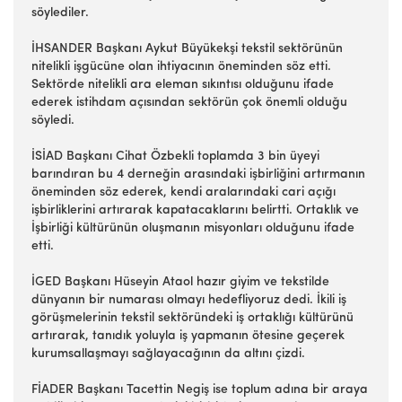
söylediler.
İHSANDER Başkanı Aykut Büyükekşi tekstil sektörünün
nitelikli işgücüne olan ihtiyacının öneminden söz etti.
Sektörde nitelikli ara eleman sıkıntısı olduğunu ifade
ederek istihdam açısından sektörün çok önemli olduğu
söyledi.
İSİAD Başkanı Cihat Özbekli toplamda 3 bin üyeyi
barındıran bu 4 derneğin arasındaki işbirliğini artırmanın
öneminden söz ederek, kendi aralarındaki cari açığı
işbirliklerini artırarak kapatacaklarını belirtti. Ortaklık ve
İşbirliği kültürünün oluşmanın misyonları olduğunu ifade
etti.
İGED Başkanı Hüseyin Ataol hazır giyim ve tekstilde
dünyanın bir numarası olmayı hedefliyoruz dedi. İkili iş
görüşmelerinin tekstil sektöründeki iş ortaklığı kültürünü
artırarak, tanıdık yoluyla iş yapmanın ötesine geçerek
kurumsallaşmayı sağlayacağının da altını çizdi.
FİADER Başkanı Tacettin Negiş ise toplum adına bir araya