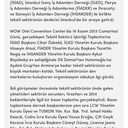
(İSİAD), İstanbul Genç İş Adamları Derneği (İGED), Florya
İş Adamları Derneği İş Adamlarına (FİADER) ve İhracatçı
ve Sanayici İş Adamları Derneği (İHSANDER) ile birlikte
tekstil sektörünün devlerini İstanbul'da bir araya getirdi.
WOW Otel Convention Center'da 16 Kasım 2013 Cumartesi
Günü, gerçekleşen Tekstil Sektörü İşbirliği Toplantısı'na
İSİAD Başkanı Cihat Özbekli, İGED Yönetim Kurulu Başkanı
Hüseyin Ataol, FİADER Yönetim Kurulu Başkanı Tacettin
Negiş ve İHSANDER Yönetim Kurulu Başkanı Aykut
Büyükekşi ev sahipliğinde DS Damat'tan Hatemoğlu'na
Aydınlı Grup'tan Armine'ye kadar tekstil sektörünün en
büyük markaları katıldı. Tekstil sektörünün dev
markalarını buluşturan organizasyon oldukça ilgi gördü.
İkili görüşmeler öncesinde tekstil sektörünün önde gelen
yöneticileri sektörün sorunları, fırsatları ve 2014
beklentileriyle ilgili bir basın toplantısı gerçekleştirdi. Basın
toplantısına dernek başkanlarının yanı sıra LCW Yönetim
Kurulu Üyesi ve TUSKON Yön. Kur. Bşk. Yrd. İsmail Hakkı
Kısacık, Colins İcra Kurulu Üyesi Yavuz Eroğlu, Çift Geyik
Karaca İcra Kurulu Başkanı Cüneyt Güneş, Licence Jeans