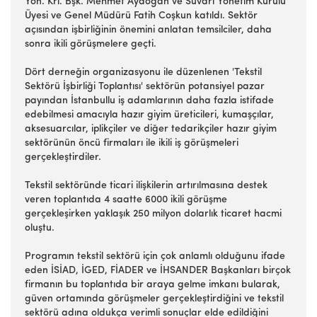
Yön. Krl. Bşk. Mehmet Aydoğan ve Suvari Yönetim Kurulu
Üyesi ve Genel Müdürü Fatih Coşkun katıldı. Sektör
açısından işbirliğinin önemini anlatan temsilciler, daha
sonra ikili görüşmelere geçti.
Dört derneğin organizasyonu ile düzenlenen 'Tekstil
Sektörü İşbirliği Toplantısı' sektörün potansiyel pazar
payından İstanbullu iş adamlarının daha fazla istifade
edebilmesi amacıyla hazır giyim üreticileri, kumaşçılar,
aksesuarcılar, iplikçiler ve diğer tedarikçiler hazır giyim
sektörünün öncü firmaları ile ikili iş görüşmeleri
gerçekleştirdiler.
Tekstil sektöründe ticari ilişkilerin artırılmasına destek
veren toplantıda 4 saatte 6000 ikili görüşme
gerçekleşirken yaklaşık 250 milyon dolarlık ticaret hacmi
oluştu.
Programın tekstil sektörü için çok anlamlı olduğunu ifade
eden İSİAD, İGED, FİADER ve İHSANDER Başkanları birçok
firmanın bu toplantıda bir araya gelme imkanı bularak,
güven ortamında görüşmeler gerçekleştirdiğini ve tekstil
sektörü adına oldukça verimli sonuçlar elde edildiğini