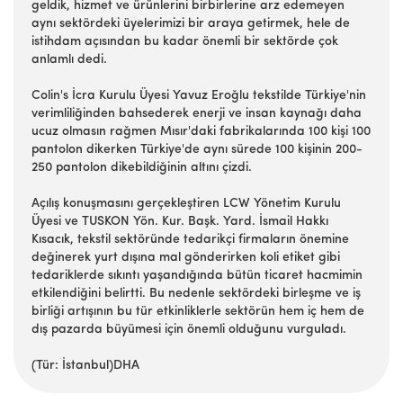
geldik, hizmet ve ürünlerini birbirlerine arz edemeyen
aynı sektördeki üyelerimizi bir araya getirmek, hele de
istihdam açısından bu kadar önemli bir sektörde çok
anlamlı dedi.
Colin's İcra Kurulu Üyesi Yavuz Eroğlu tekstilde Türkiye'nin
verimliliğinden bahsederek enerji ve insan kaynağı daha
ucuz olmasın rağmen Mısır'daki fabrikalarında 100 kişi 100
pantolon dikerken Türkiye'de aynı sürede 100 kişinin 200-
250 pantolon dikebildiğinin altını çizdi.
Açılış konuşmasını gerçekleştiren LCW Yönetim Kurulu
Üyesi ve TUSKON Yön. Kur. Başk. Yard. İsmail Hakkı
Kısacık, tekstil sektöründe tedarikçi firmaların önemine
değinerek yurt dışına mal gönderirken koli etiket gibi
tedariklerde sıkıntı yaşandığında bütün ticaret hacmimin
etkilendiğini belirtti. Bu nedenle sektördeki birleşme ve iş
birliği artışının bu tür etkinliklerle sektörün hem iç hem de
dış pazarda büyümesi için önemli olduğunu vurguladı.
(Tür: İstanbul)DHA