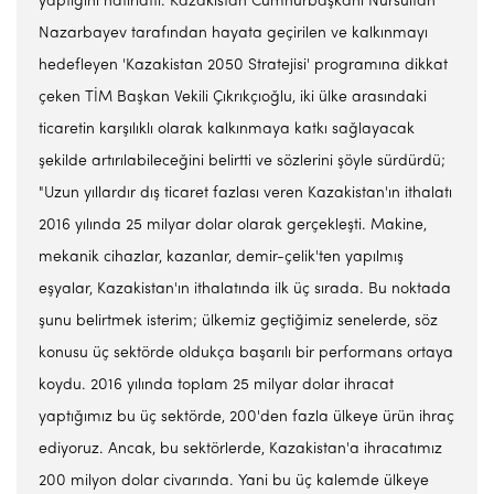
yaptığını hatırlattı. Kazakistan Cumhurbaşkanı Nursultan
Nazarbayev tarafından hayata geçirilen ve kalkınmayı
hedefleyen 'Kazakistan 2050 Stratejisi' programına dikkat
çeken TİM Başkan Vekili Çıkrıkçıoğlu, iki ülke arasındaki
ticaretin karşılıklı olarak kalkınmaya katkı sağlayacak
şekilde artırılabileceğini belirtti ve sözlerini şöyle sürdürdü;
"Uzun yıllardır dış ticaret fazlası veren Kazakistan'ın ithalatı
2016 yılında 25 milyar dolar olarak gerçekleşti. Makine,
mekanik cihazlar, kazanlar, demir-çelik'ten yapılmış
eşyalar, Kazakistan'ın ithalatında ilk üç sırada. Bu noktada
şunu belirtmek isterim; ülkemiz geçtiğimiz senelerde, söz
konusu üç sektörde oldukça başarılı bir performans ortaya
koydu. 2016 yılında toplam 25 milyar dolar ihracat
yaptığımız bu üç sektörde, 200'den fazla ülkeye ürün ihraç
ediyoruz. Ancak, bu sektörlerde, Kazakistan'a ihracatımız
200 milyon dolar civarında. Yani bu üç kalemde ülkeye