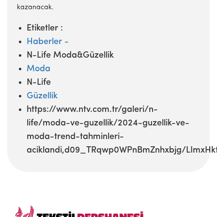
kazanacak.
Etiketler :
Haberler -
N-Life Moda&Güzellik
Moda
N-Life
Güzellik
https://www.ntv.com.tr/galeri/n-
life/moda-ve-guzellik/2024-guzellik-ve-
moda-trend-tahminleri-
aciklandi,d09_TRqwp0WPnBmZnhxbjg/LImxHkt