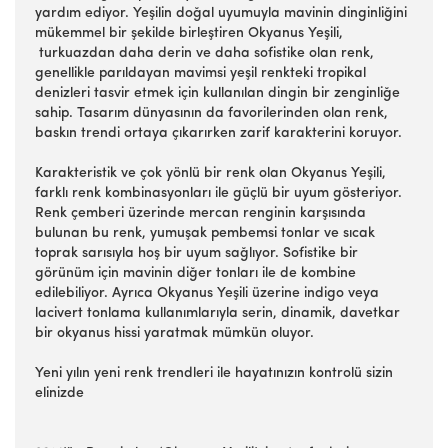
yardım ediyor. Yeşilin doğal uyumuyla mavinin dinginliğini
mükemmel bir şekilde birleştiren Okyanus Yeşili,
turkuazdan daha derin ve daha sofistike olan renk,
genellikle parıldayan mavimsi yeşil renkteki tropikal
denizleri tasvir etmek için kullanılan dingin bir zenginliğe
sahip. Tasarım dünyasının da favorilerinden olan renk,
baskın trendi ortaya çıkarırken zarif karakterini koruyor.
Karakteristik ve çok yönlü bir renk olan Okyanus Yeşili,
farklı renk kombinasyonları ile güçlü bir uyum gösteriyor.
Renk çemberi üzerinde mercan renginin karşısında
bulunan bu renk, yumuşak pembemsi tonlar ve sıcak
toprak sarısıyla hoş bir uyum sağlıyor. Sofistike bir
görünüm için mavinin diğer tonları ile de kombine
edilebiliyor. Ayrıca Okyanus Yeşili üzerine indigo veya
lacivert tonlama kullanımlarıyla serin, dinamik, davetkar
bir okyanus hissi yaratmak mümkün oluyor.
Yeni yılın yeni renk trendleri ile hayatınızın kontrolü sizin
elinizde