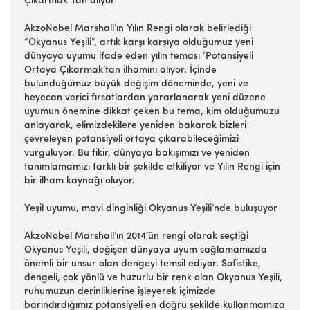
Çıkarmak”tan alıyor
AkzoNobel Marshall’ın Yılın Rengi olarak belirlediği
“Okyanus Yeşili”, artık karşı karşıya olduğumuz yeni
dünyaya uyumu ifade eden yılın teması ‘Potansiyeli
Ortaya Çıkarmak’tan ilhamını alıyor. İçinde
bulunduğumuz büyük değişim döneminde, yeni ve
heyecan verici fırsatlardan yararlanarak yeni düzene
uyumun önemine dikkat çeken bu tema, kim olduğumuzu
anlayarak, elimizdekilere yeniden bakarak bizleri
çevreleyen potansiyeli ortaya çıkarabileceğimizi
vurguluyor. Bu fikir, dünyaya bakışımızı ve yeniden
tanımlamamızı farklı bir şekilde etkiliyor ve Yılın Rengi için
bir ilham kaynağı oluyor.
Yeşil uyumu, mavi dinginliği Okyanus Yeşili’nde buluşuyor
AkzoNobel Marshall’ın 2014’ün rengi olarak seçtiği
Okyanus Yeşili, değişen dünyaya uyum sağlamamızda
önemli bir unsur olan dengeyi temsil ediyor. Sofistike,
dengeli, çok yönlü ve huzurlu bir renk olan Okyanus Yeşili,
ruhumuzun derinliklerine işleyerek içimizde
barındırdığımız potansiyeli en doğru şekilde kullanmamıza