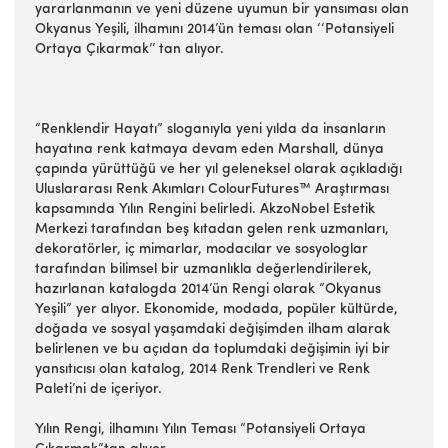
yararlanmanın ve yeni düzene uyumun bir yansıması olan
Okyanus Yeşili, ilhamını 2014’ün teması olan ‘‘Potansiyeli
Ortaya Çıkarmak’’ tan alıyor.
“Renklendir Hayatı” sloganıyla yeni yılda da insanların
hayatına renk katmaya devam eden Marshall, dünya
çapında yürüttüğü ve her yıl geleneksel olarak açıkladığı
Uluslararası Renk Akımları ColourFutures™ Araştırması
kapsamında Yılın Rengini belirledi. AkzoNobel Estetik
Merkezi tarafından beş kıtadan gelen renk uzmanları,
dekoratörler, iç mimarlar, modacılar ve sosyologlar
tarafından bilimsel bir uzmanlıkla değerlendirilerek,
hazırlanan katalogda 2014’ün Rengi olarak “Okyanus
Yeşili” yer alıyor. Ekonomide, modada, popüler kültürde,
doğada ve sosyal yaşamdaki değişimden ilham alarak
belirlenen ve bu açıdan da toplumdaki değişimin iyi bir
yansıtıcısı olan katalog, 2014 Renk Trendleri ve Renk
Paleti’ni de içeriyor.
Yılın Rengi, ilhamını Yılın Teması “Potansiyeli Ortaya