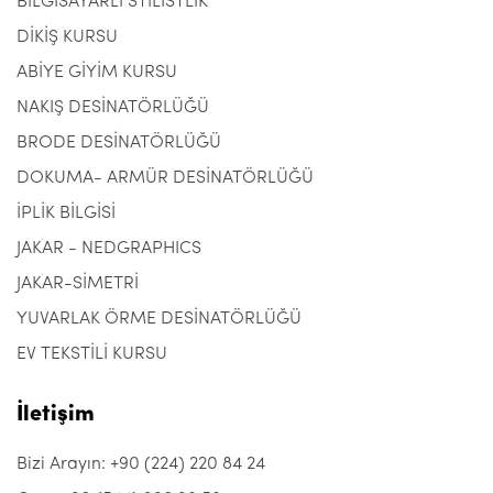
BİLGİSAYARLI STİLİSTLİK
DİKİŞ KURSU
ABİYE GİYİM KURSU
NAKIŞ DESİNATÖRLÜĞÜ
BRODE DESİNATÖRLÜĞÜ
DOKUMA- ARMÜR DESİNATÖRLÜĞÜ
İPLİK BİLGİSİ
JAKAR - NEDGRAPHICS
JAKAR-SİMETRİ
YUVARLAK ÖRME DESİNATÖRLÜĞÜ
EV TEKSTİLİ KURSU
İletişim
Bizi Arayın: +90 (224) 220 84 24