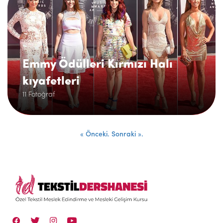
Emmy Ödülleri Kırmızı Halı
kıyafetleri
11 Fotoğraf
« Önceki.
Sonraki ».