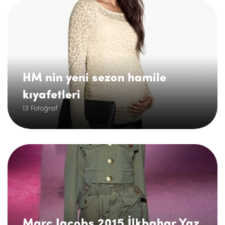
.
HM nin yeni sezon hamile
kıyafetleri
13 Fotoğraf
.
Marc Jacobs 2015 İlkbahar Yaz