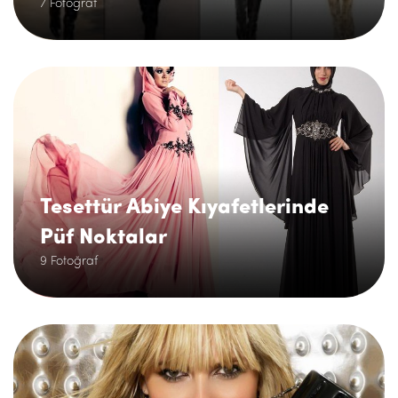
7 Fotoğraf
.
Tesettür Abiye Kıyafetlerinde
Püf Noktalar
9 Fotoğraf
.