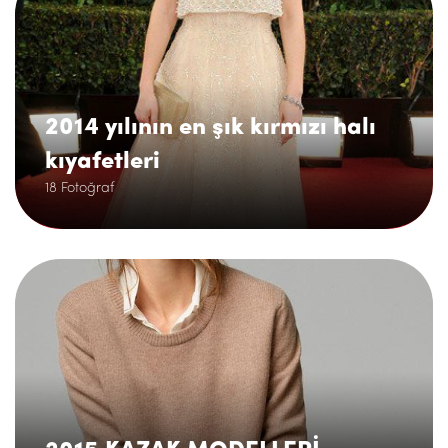
2014 yılının en şık kırmızı halı
kıyafetleri
18 Fotoğraf
.