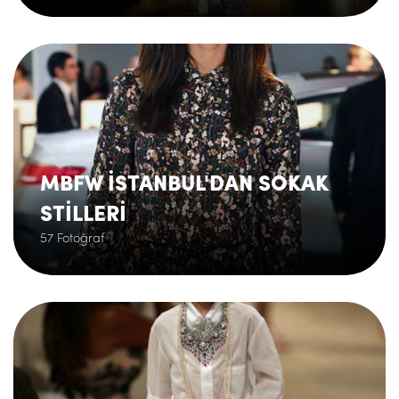
.
MBFW İSTANBUL'DAN SOKAK
STİLLERİ
57 Fotoğraf
.