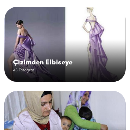
.
Çizimden Elbiseye
48 Fotoğraf
.