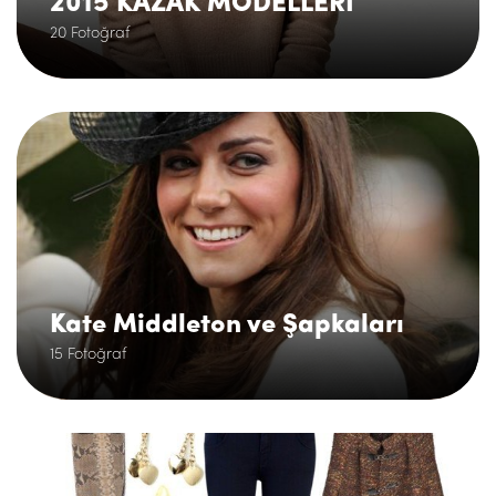
2015 KAZAK MODELLERİ
20 Fotoğraf
.
Kate Middleton ve Şapkaları
15 Fotoğraf
.