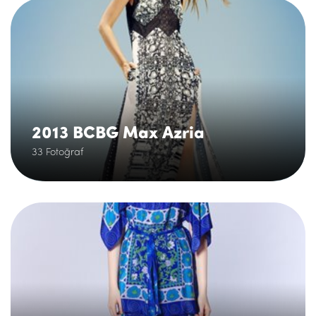
.
2013 BCBG Max Azria
33 Fotoğraf
.