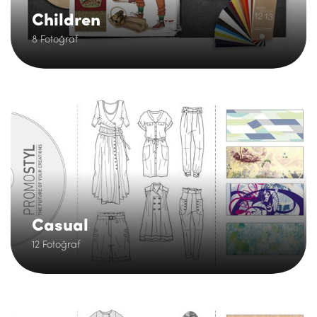
Children
8 Fotoğraf
.
Casual
12 Fotoğraf
.