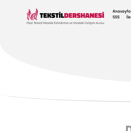
Anasayfa
SSS
İl
D