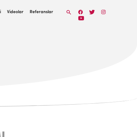
i
Videolar
Referanslar
I