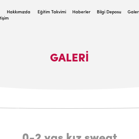
Hakkımızda
Eğitim Takvimi
Haberler
Bilgi Deposu
Galer
etişim
GALERI
0-2 yaş kız sweat