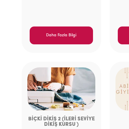
Daha Fazla Bilgi
BİÇKİ DİKİŞ 2 (İLERİ SEVİYE
DİKİŞ KURSU )